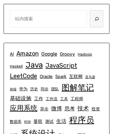
SEARCH
Amazon
Google
Groovy
AI
Hadoop
Java
JavaScript
Haskell
LeetCode
Oracle
互联网
Spark
亚马逊
图解笔记
华为
历史
同步
团队
前端
基础设施
工作
工程师
工作流
工具
应用系统
技术
微博
思考
异步
投资
程序员
生活
曼联
测试
数据库
时间
系统设计