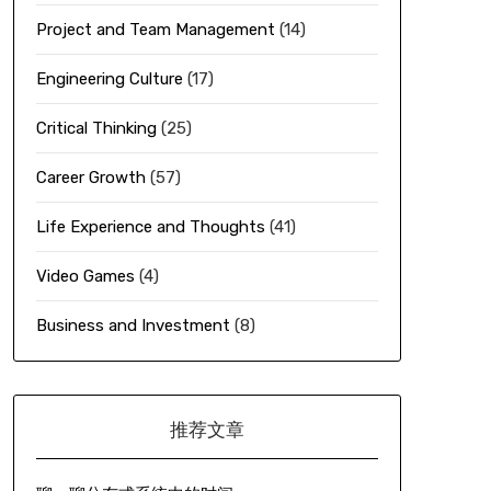
Project and Team Management
(14)
chase.net/
'
, 
'/'
);
Engineering Culture
(17)
Critical Thinking
(25)
Career Growth
(57)
Life Experience and Thoughts
(41)
Video Games
(4)
Business and Investment
(8)
推荐文章