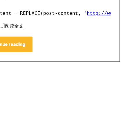
tent = REPLACE(post-content, 
'
http://www.ray
…]
阅读全文
nue reading