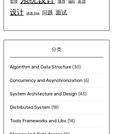
英语
管理
缓存
编码
设计
面试
问题
谈谈 Ops
分类
Algorithm and Data Structure
(30)
Concurrency and Asynchronization
(6)
System Architecture and Design
(43)
Distributed System
(18)
Tools Frameworks and Libs
(14)