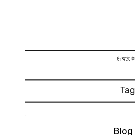
Skip
to
content
所有文
Tag
Blo