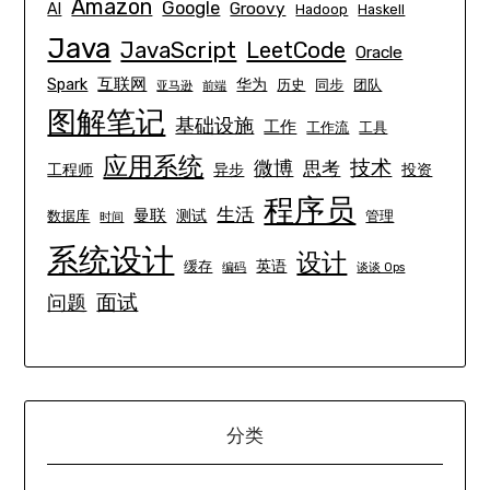
Amazon
Google
Groovy
AI
Hadoop
Haskell
Java
JavaScript
LeetCode
Oracle
互联网
Spark
华为
历史
同步
团队
亚马逊
前端
图解笔记
基础设施
工作
工作流
工具
应用系统
技术
微博
思考
工程师
异步
投资
程序员
生活
曼联
测试
数据库
管理
时间
系统设计
设计
英语
缓存
编码
谈谈 Ops
面试
问题
分类