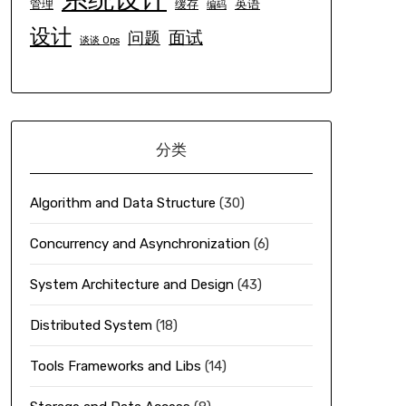
英语
管理
缓存
编码
设计
面试
问题
谈谈 Ops
分类
Algorithm and Data Structure
(30)
Concurrency and Asynchronization
(6)
System Architecture and Design
(43)
Distributed System
(18)
Tools Frameworks and Libs
(14)