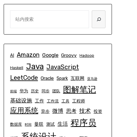
SEARCH
Amazon
Google
Groovy
AI
Hadoop
Java
JavaScript
Haskell
LeetCode
Oracle
互联网
Spark
亚马逊
图解笔记
华为
历史
同步
团队
前端
基础设施
工作
工程师
工作流
工具
应用系统
技术
微博
思考
异步
投资
程序员
生活
曼联
测试
数据库
时间
系统设计