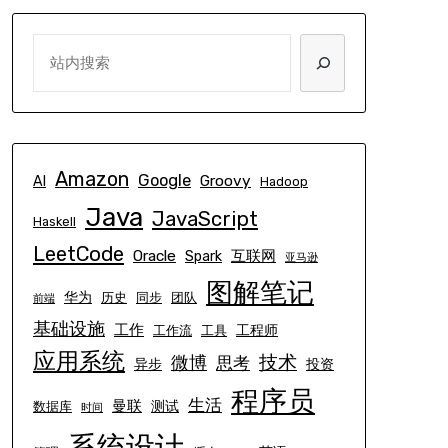
SEARCH
Amazon
Google
Groovy
AI
Hadoop
Java
JavaScript
Haskell
LeetCode
Oracle
互联网
Spark
亚马逊
图解笔记
华为
历史
同步
团队
前端
基础设施
工作
工程师
工作流
工具
应用系统
技术
微博
思考
异步
投资
程序员
生活
曼联
测试
数据库
时间
系统设计