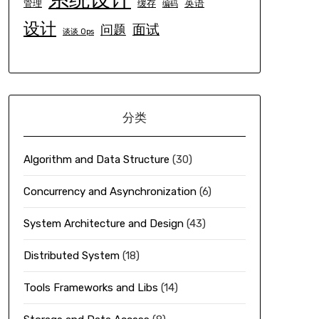
英语
管理
缓存
编码
设计
面试
问题
谈谈 Ops
分类
Algorithm and Data Structure
(30)
Concurrency and Asynchronization
(6)
System Architecture and Design
(43)
Distributed System
(18)
Tools Frameworks and Libs
(14)