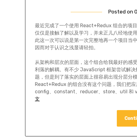
Posted on
0
最近完成了一个使用 React+Redux 组合的项
仅仅是接触了解以及学习，并未正儿八经地使
此这一次可以说是第一次完整地再一个项目当
因而对于认识之浅显请轻拍。
从架构和层次的层面，这个组合给我最好的感
利落的解耦。有不少 JavaScript 框架尝试解
题，但是到了落实的层面上很容易出现分层分
React+Redux 的组合没有这个问题，我们把应用中 J
config、constant、reducer、store、uti
文
Conti