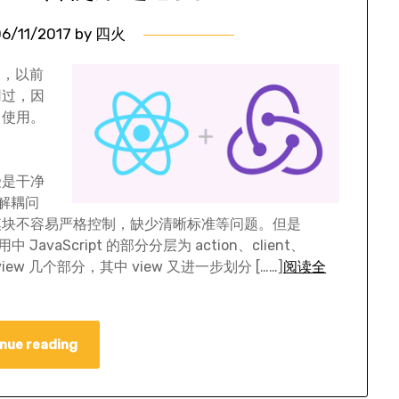
6/11/2017
by
四火
目，以前
用过，因
中使用。
受是干净
决解耦问
模块不容易严格控制，缺少清晰标准等问题。但是
avaScript 的部分分层为 action、client、
l 和 view 几个部分，其中 view 又进一步划分 [……]
阅读全
nue reading