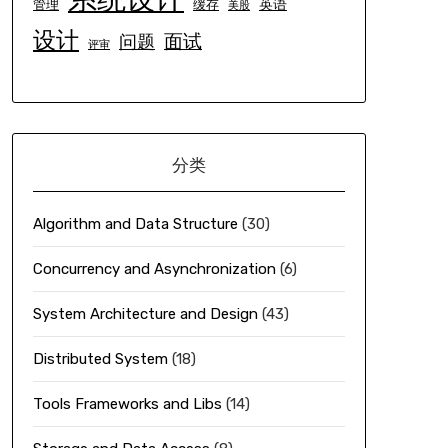
英语
管理
缓存
美股
设计
面试
问题
评审
分类
Algorithm and Data Structure
(30)
Concurrency and Asynchronization
(6)
System Architecture and Design
(43)
Distributed System
(18)
Tools Frameworks and Libs
(14)