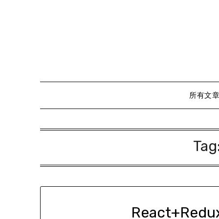
Skip
to
content
所有文
Tag
React+Re