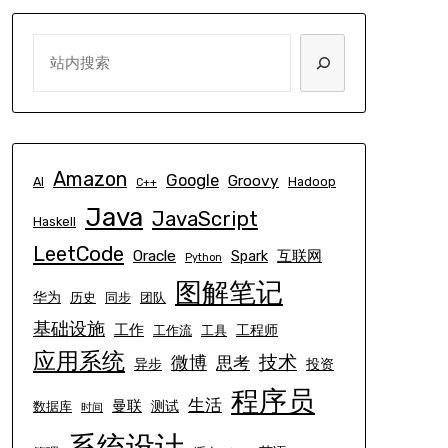
SEARCH
Amazon
Google
Groovy
AI
Hadoop
C++
Java
JavaScript
Haskell
LeetCode
Oracle
互联网
Spark
Python
图解笔记
华为
历史
同步
团队
基础设施
工作
工程师
工作流
工具
应用系统
技术
微博
思考
异步
投资
程序员
生活
曼联
测试
数据库
时间
系统设计