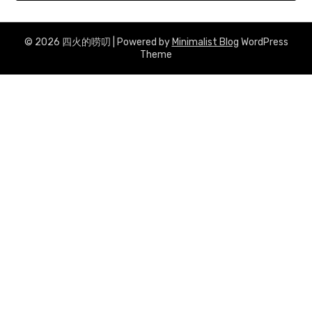
© 2026 四火的唠叨
| Powered by
Minimalist Blog
WordPress
Theme