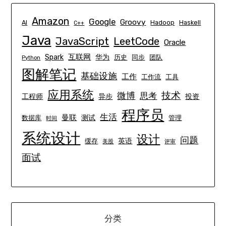
Amazon
Google
Groovy
AI
Hadoop
Haskell
C++
Java
JavaScript
LeetCode
Oracle
互联网
Spark
华为
历史
同步
团队
Python
图解笔记
基础设施
工作
工作流
工具
应用系统
技术
微博
思考
工程师
异步
投资
程序员
生活
曼联
测试
数据库
管理
时间
系统设计
设计
问题
英语
缓存
美股
评审
面试
分类