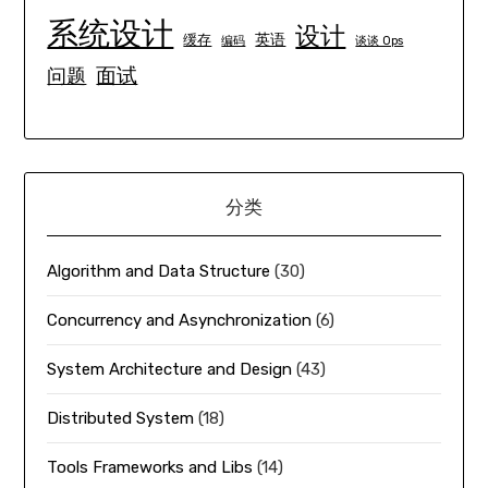
系统设计
设计
英语
缓存
编码
谈谈 Ops
面试
问题
分类
Algorithm and Data Structure
(30)
Concurrency and Asynchronization
(6)
System Architecture and Design
(43)
Distributed System
(18)
Tools Frameworks and Libs
(14)