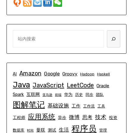
SEARCH
Amazon
Google
Groovy
AI
Hadoop
Haskell
Java
JavaScript
LeetCode
Oracle
互联网
Spark
华为
历史
同步
团队
亚马逊
前端
图解笔记
基础设施
工作
工作流
工具
应用系统
技术
微博
思考
工程师
异步
投资
程序员
生活
曼联
测试
数据库
管理
时间