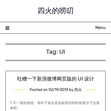
Skip
四火的唠叨
to
content
Menu
Tag:
UI
吐槽一下新浪微博网页版的 UI 设计
Posted on
02/19/2013
by
四火
1. 不一致的按钮。有向下箭头是鼠标悬停的时候显示下拉菜
单吧：