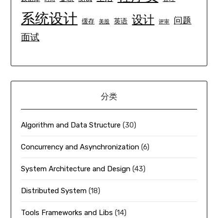
系统设计
设计
问题
英语
缓存
美股
评审
面试
分类
Algorithm and Data Structure
(30)
Concurrency and Asynchronization
(6)
System Architecture and Design
(43)
Distributed System
(18)
Tools Frameworks and Libs
(14)