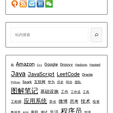
SEARCH
Amazon
Google
Groovy
AI
Hadoop
Haskell
C++
Java
JavaScript
LeetCode
Oracle
互联网
Spark
华为
历史
同步
团队
Python
图解笔记
基础设施
工作
工作流
工具
应用系统
技术
微博
思考
工程师
异步
投资
程序员
生活
曼联
测试
数据库
管理
时间