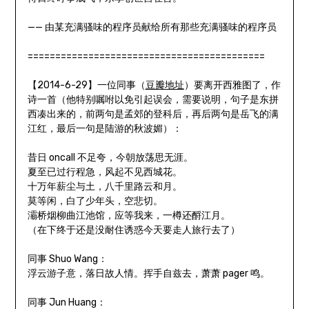
—— 由某充满骚味的程序员献给所有那些充满骚味的程序员
===========================================
【2014-6-29】一位同事（
豆瓣地址
）要离开西雅图了，作
诗一首（他特别嘱咐以免引起误会，需要说明，句子是东拼
西凑出来的，前两句是孟郊的登科后，再后两句是岳飞的满
江红，最后一句是陆游的秋波媚）：
昔日 oncall 不足夸，今朝放荡思无涯。
夏至已过行程急，风起不见西城花。
十万年薪尘与土，八千里路云和月。
莫等闲，白了少年头，空悲切。
灞桥烟柳曲江池馆，应等我来，一樽还酹江月。
（在下终于还是没耐住诱惑今天要走人旅行去了）
同事 Shuo Wang：
浮云游子意，落日故人情。挥手自兹去，萧萧 pager 鸣。
同事 Jun Huang：