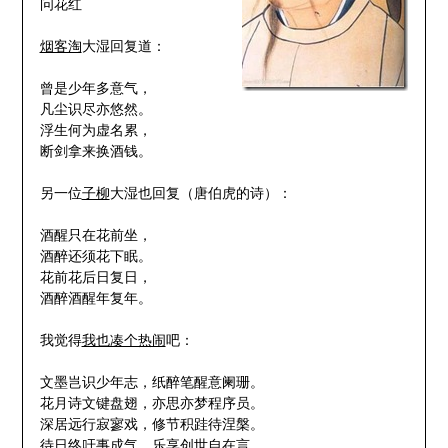
问花红
烟客淘
大湿回复道：
曾是少年多意气，
凡尘识尽亦悠然。
浮生何为虚名累，
断剑拿来换酒钱。
另一位
子柳
大湿也回复（唐伯虎的诗）：
酒醒只在花前坐，
酒醉还须花下眠。
花前花后日复日，
酒醉酒醒年复年。
我觉得
我也凑个热闹
吧：
文墨岂识少年志，纸醉笔醒意阑珊。
花月诗文键盘翅，亦思亦梦程序员。
深居远行寂寥戏，修节积跬待涅槃。
待日终吁事成气，乐享创世自在言。