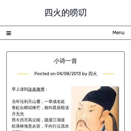
Skip
四火的唠叨
to
content
Menu
小诗一首
Posted on
04/08/2013
by
四火
早上读到
这条微博
：
当年论剑天山麓，一举成名处
青虹出鞘试锋芒，敢叫星辰暗淡
月无光
而今历尽风尘闹，隐退江湖道
松涛林海意从容，不向行云流水