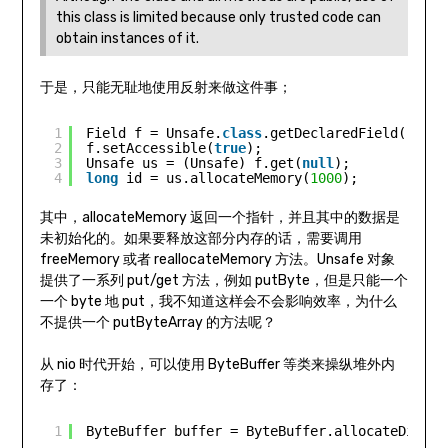
this class is limited because only trusted code can
obtain instances of it.
于是，只能无耻地使用反射来做这件事；
1
Field f = Unsafe.
class
.getDeclaredField(
"theU
2
f.setAccessible(
true
);
3
Unsafe us = (Unsafe) f.get(
null
);
4
long
id = us.allocateMemory(
1000
);
其中，allocateMemory 返回一个指针，并且其中的数据是
未初始化的。如果要释放这部分内存的话，需要调用
freeMemory 或者 reallocateMemory 方法。Unsafe 对象
提供了一系列 put/get 方法，例如 putByte，但是只能一个
一个 byte 地 put，我不知道这样会不会影响效率，为什么
不提供一个 putByteArray 的方法呢？
从 nio 时代开始，可以使用 ByteBuffer 等类来操纵堆外内
存了：
1
ByteBuffer buffer = ByteBuffer.allocateDirect