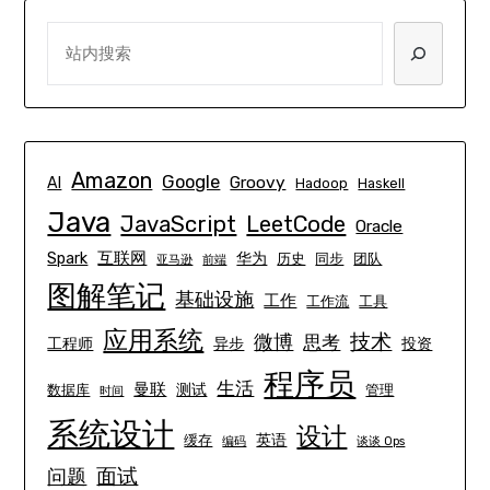
SEARCH
Amazon
Google
Groovy
AI
Hadoop
Haskell
Java
JavaScript
LeetCode
Oracle
互联网
Spark
华为
历史
同步
团队
亚马逊
前端
图解笔记
基础设施
工作
工作流
工具
应用系统
技术
微博
思考
工程师
异步
投资
程序员
生活
曼联
测试
数据库
管理
时间
系统设计
设计
英语
缓存
编码
谈谈 Ops
面试
问题