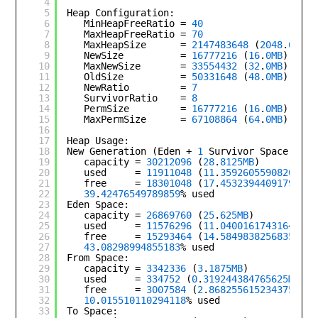
4
5
Heap Configuration:
6
MinHeapFreeRatio = 
40
7
MaxHeapFreeRatio = 
70
8
MaxHeapSize      = 
2147483648
(
2048
.
0MB
)
9
NewSize          = 
16777216
(
16
.
0MB
)
10
MaxNewSize       = 
33554432
(
32
.
0MB
)
11
OldSize          = 
50331648
(
48
.
0MB
)
12
NewRatio         = 
7
13
SurvivorRatio    = 
8
14
PermSize         = 
16777216
(
16
.
0MB
)
15
MaxPermSize      = 
67108864
(
64
.
0MB
)
16
17
Heap Usage:
18
New Generation (Eden + 
1
Survivor Space):
19
capacity = 
30212096
(
28
.
8125MB
)
20
used     = 
11911048
(
11
.
359260559082031MB
21
free     = 
18301048
(
17
.
45323944091797MB
)
22
39
.
42476549789859
% used
23
Eden Space:
24
capacity = 
26869760
(
25
.
625MB
)
25
used     = 
11576296
(
11
.
040016174316406MB
26
free     = 
15293464
(
14
.
584983825683594MB
27
43
.
08298994855183
% used
28
From Space:
29
capacity = 
3342336
(
3
.
1875MB
)
30
used     = 
334752
(
0
.
319244384765625MB
)
31
free     = 
3007584
(
2
.
868255615234375MB
)
32
10
.
015510110294118
% used
33
To Space: