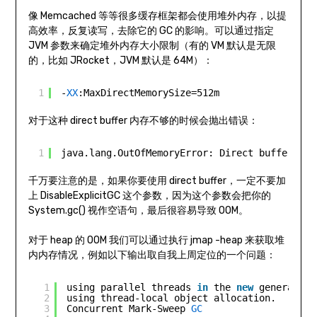
像 Memcached 等等很多缓存框架都会使用堆外内存，以提
高效率，反复读写，去除它的 GC 的影响。可以通过指定
JVM 参数来确定堆外内存大小限制（有的 VM 默认是无限
的，比如 JRocket，JVM 默认是 64M）：
1
-
XX
:MaxDirectMemorySize=512m
对于这种 direct buffer 内存不够的时候会抛出错误：
1
java.lang.OutOfMemoryError: Direct buffer mem
千万要注意的是，如果你要使用 direct buffer，一定不要加
上 DisableExplicitGC 这个参数，因为这个参数会把你的
System.gc() 视作空语句，最后很容易导致 OOM。
对于 heap 的 OOM 我们可以通过执行 jmap -heap 来获取堆
内内存情况，例如以下输出取自我上周定位的一个问题：
1
using parallel threads 
in
the 
new
generation
2
using thread-local object allocation.
3
Concurrent Mark-Sweep 
GC