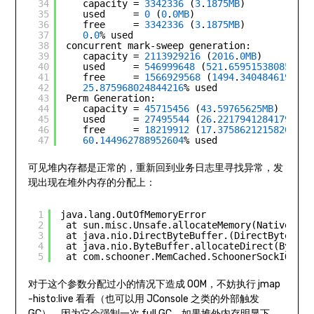
34
capacity = 
3342336
(
3
.
1875MB
)
35
used     = 
0
(
0
.
0MB
)
36
free     = 
3342336
(
3
.
1875MB
)
37
0
.
0
% used
38
concurrent mark-sweep generation:
39
capacity = 
2113929216
(
2016
.
0MB
)
40
used     = 
546999648
(
521
.
6595153808594MB
41
free     = 
1566929568
(
1494
.
3404846191406
42
25
.
875968024844216
% used
43
Perm Generation:
44
capacity = 
45715456
(
43
.
59765625MB
)
45
used     = 
27495544
(
26
.
22179412841797MB
)
46
free     = 
18219912
(
17
.
37586212158203MB
)
47
60
.
144962788952604
% used
可见堆内存都是正常的，重新回到业务日志里寻找异常，发
现出现在堆外内存的分配上：
1
java.lang.OutOfMemoryError
2
at sun.misc.Unsafe.allocateMemory(Native 
Met
3
at java.nio.DirectByteBuffer.(DirectByteBuff
4
at java.nio.ByteBuffer.allocateDirect(ByteBu
5
at com.schooner.MemCached.SchoonerSockIOPool
对于这个参数分配过小的情况下造成 OOM，不妨执行 jmap
-histo:live 看看（也可以用 JConsole 之类的外部触发
GC），因为它会强制一次 full GC，如果堆外内存明显下