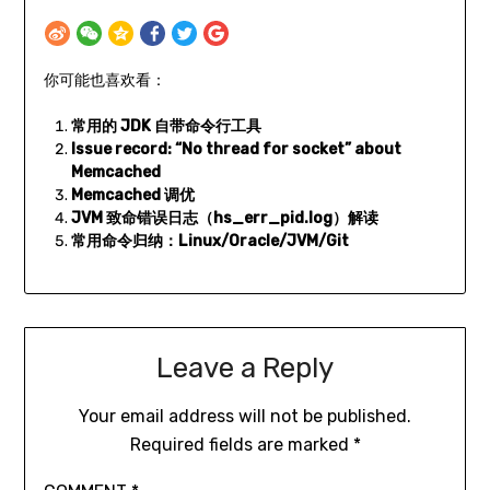
你可能也喜欢看：
常用的 JDK 自带命令行工具
Issue record: “No thread for socket” about
Memcached
Memcached 调优
JVM 致命错误日志（hs_err_pid
.log）解读
常用命令归纳：Linux/Oracle/JVM/Git
Leave a Reply
Your email address will not be published.
Required fields are marked
*