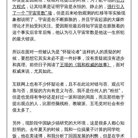
即便是爱因斯坦，在相对论提出的时候，为了配平他的
引力
方程式
，让其结果是证明宇宙是永恒的、静止的，
强行引入
了一个 “宇宙常数” 项
，但是后来哈勃观测的红移等等实验现
象都说明了，宇宙是在不断膨胀的，并且宇宙起源的大爆炸
理论才开始受到关注。爱因斯坦最后得知宇宙是在膨胀着的
这个事实后非常后悔，他认为引入宇宙常数是他这一生所犯
的最大错误。
所以在面对一些被认为是 “怀疑论者” 这样的人的质疑的时
候，要想想它其实未必不是一件好事，没有质疑就没有进步
和真理。前些日子阅读了
王垠的《我和权威的故事》
，面对
权威来说，尤其如此。
互联网上也有不少怀疑论者，且不在此论对错与否、观点可
靠与否，质疑的方向有意义与否。我不是任何人的 “粉丝”，
但是也觉得有争吵还是好过一派和谐的局面，而且那些敢于
提出观点的人，比那些脑残粉、教唆派、五毛党对社会有价
值太多了。
另外，现阶段中国缺少搞研究的大环境，这是很多人都心知
肚明的。去年夏天的时候，我和一位搞量子计算的同学吃
饭，他在美读博，和我分析了回国发展的利弊，但是在学术