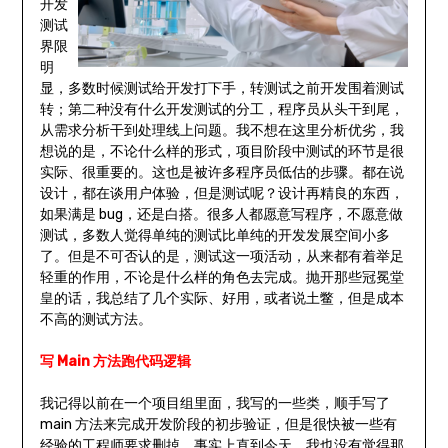
开发
测试
界限
明
显，多数时候测试给开发打下手，转测试之前开发围着测试
转；第二种没有什么开发测试的分工，程序员从头干到尾，
从需求分析干到处理线上问题。我不想在这里分析优劣，我
想说的是，不论什么样的形式，项目阶段中测试的环节是很
实际、很重要的。这也是被许多程序员低估的步骤。都在说
设计，都在谈用户体验，但是测试呢？设计再精良的东西，
如果满是 bug，还是白搭。很多人都愿意写程序，不愿意做
测试，多数人觉得单纯的测试比单纯的开发发展空间小多
了。但是不可否认的是，测试这一项活动，从来都有着举足
轻重的作用，不论是什么样的角色去完成。抛开那些冠冕堂
皇的话，我总结了几个实际、好用，或者说土鳖，但是成本
不高的测试方法。
写 Main 方法跑代码逻辑
我记得以前在一个项目组里面，我写的一些类，顺手写了
main 方法来完成开发阶段的初步验证，但是很快被一些有
经验的工程师要求删掉。事实上直到今天，我也没有觉得那