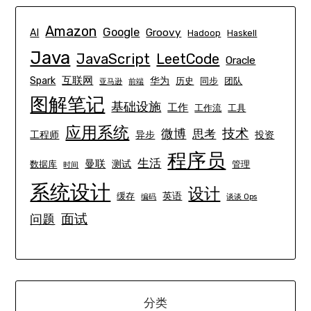
Amazon
Google
Groovy
AI
Hadoop
Haskell
Java
JavaScript
LeetCode
Oracle
互联网
Spark
华为
历史
同步
团队
亚马逊
前端
图解笔记
基础设施
工作
工作流
工具
应用系统
技术
微博
思考
工程师
异步
投资
程序员
生活
曼联
测试
数据库
管理
时间
系统设计
设计
英语
缓存
编码
谈谈 Ops
面试
问题
分类