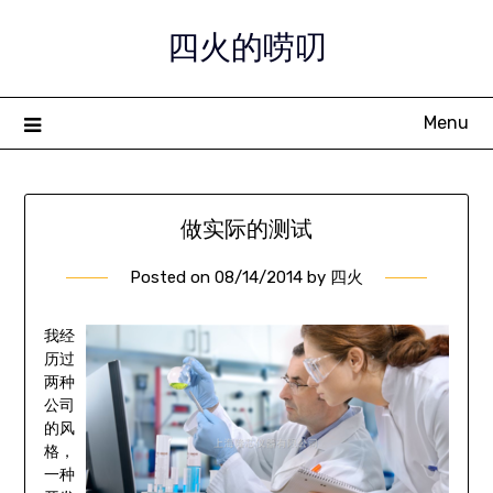
Skip
四火的唠叨
to
content
Menu
做实际的测试
Posted on
08/14/2014
by
四火
我经
历过
两种
公司
的风
格，
一种