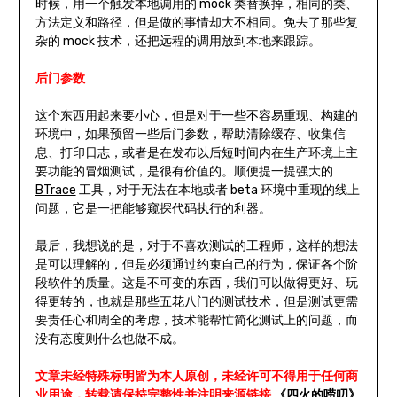
时候，用一个触发本地调用的 mock 类替换掉，相同的类、
方法定义和路径，但是做的事情却大不相同。免去了那些复
杂的 mock 技术，还把远程的调用放到本地来跟踪。
后门参数
这个东西用起来要小心，但是对于一些不容易重现、构建的
环境中，如果预留一些后门参数，帮助清除缓存、收集信
息、打印日志，或者是在发布以后短时间内在生产环境上主
要功能的冒烟测试，是很有价值的。顺便提一提强大的
BTrace
工具，对于无法在本地或者 beta 环境中重现的线上
问题，它是一把能够窥探代码执行的利器。
最后，我想说的是，对于不喜欢测试的工程师，这样的想法
是可以理解的，但是必须通过约束自己的行为，保证各个阶
段软件的质量。这是不可变的东西，我们可以做得更好、玩
得更转的，也就是那些五花八门的测试技术，但是测试更需
要责任心和周全的考虑，技术能帮忙简化测试上的问题，而
没有态度则什么也做不成。
文章未经特殊标明皆为本人原创，未经许可不得用于任何商
业用途，转载请保持完整性并注明来源链接
《四火的唠叨》