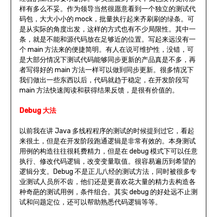
样有多么不妥。作为领导当然很愿意看到一个独立的测试代
码包，大大小小的 mock，批量执行起来齐刷刷的绿条。可
是从实际的角度出发，这样的方式也有不少局限性。其中一
条，就是不能和源代码放在足够近的位置。写起来远没有一
个 main 方法来的便捷简明。有人在说可维护性，没错，可
是大部分情况下测试代码能够同步更新的产品真是不多，再
者写得好的 main 方法一样可以做到同步更新。很多情况下
我们做出一些东西以后，代码就趋于稳定，在开发阶段写
main 方法快速阅读和获得结果反馈，是很有价值的。
Debug 大法
以前我在讲 Java 多线程程序的测试的时候提到过它，看起
来很土，但是在开发阶段跑通逻辑是非常有效的。本身测试
用例的构造往往很耗费精力，但是在 debug 模式下可以任意
执行、修改代码逻辑，改变变量取值。很容易遍历到希望的
逻辑分支。Debug 不是正儿八经的测试方法，同时被很多专
业测试人员所不齿，他们还是更喜欢花大量的精力去构造各
种奇葩的测试用例，条件组合。其实 debug 的好处远不止测
试和问题定位，还可以帮助熟悉代码逻辑等等。