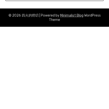
© 2026 四火的唠叨
| Powered by
Minimalist Blog
WordPress
Theme