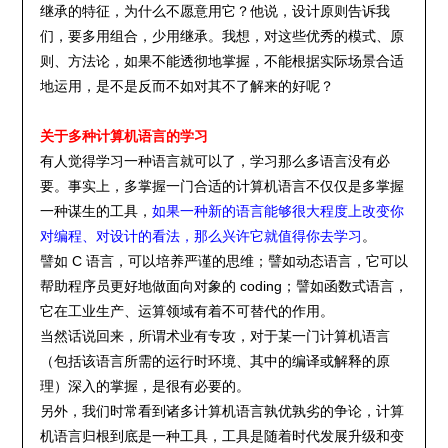
继承的特征，为什么不愿意用它？他说，设计原则告诉我
们，要多用组合，少用继承。我想，对这些优秀的模式、原
则、方法论，如果不能透彻地掌握，不能根据实际场景合适
地运用，是不是反而不如对其不了解来的好呢？
关于多种计算机语言的学习
有人觉得学习一种语言就可以了，学习那么多语言没有必
要。事实上，多掌握一门合适的计算机语言不仅仅是多掌握
一种谋生的工具，
如果一种新的语言能够很大程度上改变你
对编程、对设计的看法，那么兴许它就值得你去学习
。
譬如 C 语言，可以培养严谨的思维；譬如动态语言，它可以
帮助程序员更好地做面向对象的 coding；譬如函数式语言，
它在工业生产、运算领域有着不可替代的作用。
当然话说回来，所谓术业有专攻，对于某一门计算机语言
（包括该语言所需的运行时环境、其中的编译或解释的原
理）深入的掌握，是很有必要的。
另外，我们时常看到诸多计算机语言孰优孰劣的争论，计算
机语言归根到底是一种工具，工具是随着时代发展升级和变