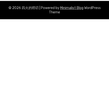
© 2026 四火的唠叨
| Powered by
Minimalist Blog
WordPress
Theme