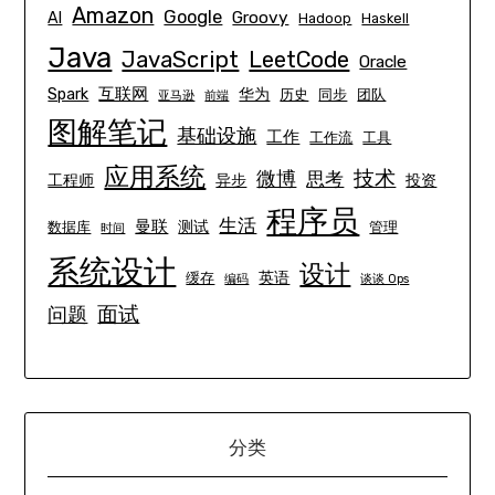
Amazon
Google
Groovy
AI
Hadoop
Haskell
Java
JavaScript
LeetCode
Oracle
互联网
Spark
华为
历史
同步
团队
亚马逊
前端
图解笔记
基础设施
工作
工作流
工具
应用系统
技术
微博
思考
工程师
异步
投资
程序员
生活
曼联
测试
数据库
管理
时间
系统设计
设计
英语
缓存
编码
谈谈 Ops
面试
问题
分类