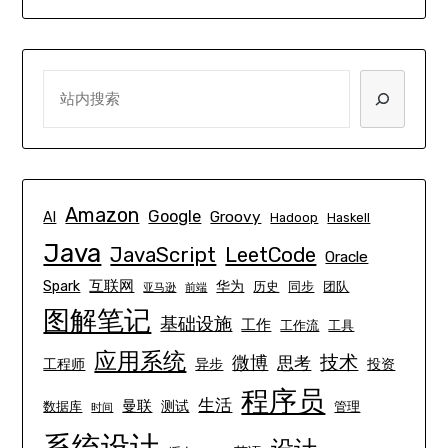
SEARCH
Amazon
Google
Groovy
AI
Hadoop
Haskell
Java
JavaScript
LeetCode
Oracle
互联网
Spark
华为
历史
同步
团队
亚马逊
前端
图解笔记
基础设施
工作
工作流
工具
应用系统
技术
微博
思考
工程师
异步
投资
程序员
生活
曼联
测试
数据库
管理
时间
系统设计