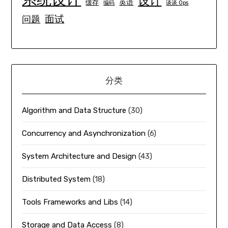
设计
英语
缓存
编码
谈谈 Ops
面试
问题
分类
Algorithm and Data Structure
(30)
Concurrency and Asynchronization
(6)
System Architecture and Design
(43)
Distributed System
(18)
Tools Frameworks and Libs
(14)
Storage and Data Access
(8)