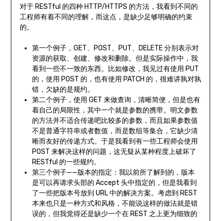
对于 RESTful 的四种 HTTP/HTTPS 的方法，我看到不同的
工程师有着不同的理解，而这点，是缺少足够明确的约束
的。
第一个例子，GET、POST、PUT、DELETE 分别表示对
资源的获取、创建、修改和删除。但是实际操作中，我
看到一些不一致的东西。比如修改，我见过有使用 PUT
的，使用 POST 的，也有使用 PATCH 的，很难讲孰对孰
错，欠缺的是规约。
第二个例子，使用 GET 来做查询，清晰简便，但是也有
着自己的局限性，其中一个就是参数的携带。明文参数
的方法并不适合传递吧比较多的参数，而且如果参数值
不是普通字符串或者数值，而是数组等集合，它缺少清
晰而友好的传递方式。于是我看到有一些工程师会使用
POST 来解决这样的问题，这无疑从某种程度上破坏了
RESTful 的一些规约。
第三个例子——版本的指定：我以前所了解到的，版本
是可以再请求头部的 Accept 头中指定的，但是我看到
了一些把版本号放到 URL 中的解决方案。考虑到 REST
本来也只是一种方式和风格，不能说这样的做法就是错
误的，但我觉得还是缺少一个在 REST 之上更为细致的