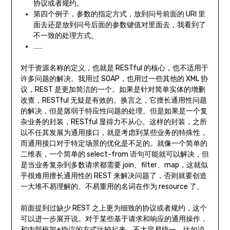
协议或者规约。
第四个例子，参数的指定方式，放到问号前面的 URI 里
面去还是放到问号后面的参数键值对里面去，我看到了
不一致的处理方式。
……
对于资源名称的定义，也就是 RESTful 的核心，也不适用于
许多问题的解决。我用过 SOAP，也用过一些其他的 XML 协
议，REST 是更加简洁的一个。如果是针对简单实体的增删
改查，RESTful 无疑是有效的。换言之，它擅长通用性问题
的解决，但是孱弱于特应性问题的处理。但是如果是一个复
杂业务的封装，RESTful 显得力不从心。这样的封装，之所
以不任其发展为通用接口，就是考虑到某些业务的特殊性，
而通用接口对于特定场景的优化是不足的。就像一个简单的
二维表，一个简单的 select-from 语句可能就可以解决，但
是当业务复杂到多数请求都需要 join、filter、map，这就似
乎很难用擅长通用性的 REST 来解决问题了，否则就要创造
一大堆不易理解的、不易重用的名词在作为 resource 了。
前面提到过缺少 REST 之上更为细致的协议或者规约，这个
可以进一步展开说。对于某些基于请求和响应的通用操作，
和内部框架+协议的方式比较起来，不太容易统一。比如说