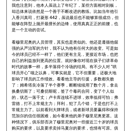
我也注意到，他本人虽说上了年纪了，某些方面相对刻板，
却总体来说依然是一个善于不断改进的教练。比如当年他引
入香川真司，打菱形 442，虽说最后也不能够算很成功，但
能够在阵型上抛开最擅长的边锋，使用真真正正的前腰，也
是一个主动的尝试。
看穆里尼奥的人员管理，其实也是类似的。他还是遵循他倔
强的从严治军的方针，我不认为他有任何大的改变。可是如
今的球员已经不一样了，他们更有主见，更接近市场，也把
自己的利益放到更高的位置。就好像你对现在孩子们讲革命
时代的故事一样，多半落得个冷场的结局。有不少人对 “哄
球员开心” 嗤之以鼻，可事实就是，它不但重要，还极大地
影响了球员的工作绩效。看看他主导的引援，多数都失败
了：姆希塔良冷落了半个赛季，断断续续用了数个月，拿去
换桑切斯了；可桑切斯呢，签了个毒药合同，变了个人似
的，状态一落千丈；卢卡库连续不进球，效率低得可怕；弗
雷德，打不上常规主力；拜利，犯了几个错，于是也打不上
常规主力了。以前看到大牌球员，或者新球员要赢得和保持
范加尔的信任很困难，如今看来他的弟子穆里尼奥更甚。这
种情况下，俱乐部否决了穆里尼奥对一些接近三十岁的球员
购买的要求，以及要求卖掉马夏尔的要求，也情有可原。俱