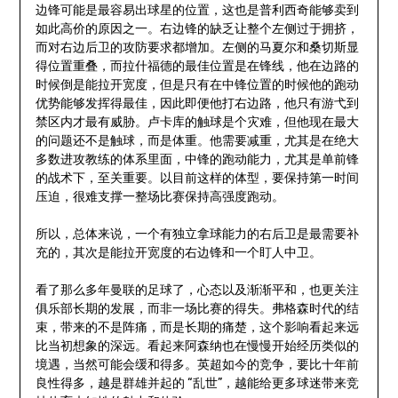
边锋可能是最容易出球星的位置，这也是普利西奇能够卖到
如此高价的原因之一。右边锋的缺乏让整个左侧过于拥挤，
而对右边后卫的攻防要求都增加。左侧的马夏尔和桑切斯显
得位置重叠，而拉什福德的最佳位置是在锋线，他在边路的
时候倒是能拉开宽度，但是只有在中锋位置的时候他的跑动
优势能够发挥得最佳，因此即便他打右边路，他只有游弋到
禁区内才最有威胁。卢卡库的触球是个灾难，但他现在最大
的问题还不是触球，而是体重。他需要减重，尤其是在绝大
多数进攻教练的体系里面，中锋的跑动能力，尤其是单前锋
的战术下，至关重要。以目前这样的体型，要保持第一时间
压迫，很难支撑一整场比赛保持高强度跑动。
所以，总体来说，一个有独立拿球能力的右后卫是最需要补
充的，其次是能拉开宽度的右边锋和一个盯人中卫。
看了那么多年曼联的足球了，心态以及渐渐平和，也更关注
俱乐部长期的发展，而非一场比赛的得失。弗格森时代的结
束，带来的不是阵痛，而是长期的痛楚，这个影响看起来远
比当初想象的深远。看起来阿森纳也在慢慢开始经历类似的
境遇，当然可能会缓和得多。英超如今的竞争，要比十年前
良性得多，越是群雄并起的 “乱世”，越能给更多球迷带来竞