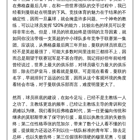
在弗格森最后几年，在和一些世界强队的交手过程中，我已
经看到曼联处在明显的下风。竞技体育的魅力在于结果的不
确定性，因而一旦赢球，就会掩盖许多问题。一个神奇的教
练，可以让球员发挥 120% 的能力，比较出色的球员可以变
得非常出色。但是，球员的班底始终是强弱的主导因素，就
如同你没法带领一支英超的中小球队多年竞争于联赛第一集
团。应该说，从弗格森最后两三年开始，曼联的球员班底已
经不是英超最强了，可能大多数时间里连前三都排不上，因
而总是期望于联赛冠军是不甚合理的。我记得好些年前哈维
曾经说过，世界上最大的俱乐部，对球员吸引力最大的俱乐
部，除去巴萨皇马，接着就是曼联。可是现在看看，曼联的
名字，早就排到了远远的位置，因而从这个客观环境的角度
看转会市场，对于曼联俱乐部而言，难度明显更大了。
然而，球员班底的建设，在如今足坛，已经不是主教练一人
之功了。主教练更迭的频率，已经让主教练主导的青训和交
易难以为继。我们看到后弗格森时代，第一任更偏向传统和
继承的莫耶斯带来了保守的引援，最后以执教生涯的失败告
终；第二任性格乖张的范加尔，带来了数个让人看不懂的引
援，提拔能力还远达不到以往一线队标准的青年军，除去足
总杯，也以失败告终；第三任倔强和强硬的穆里尼奥，引援