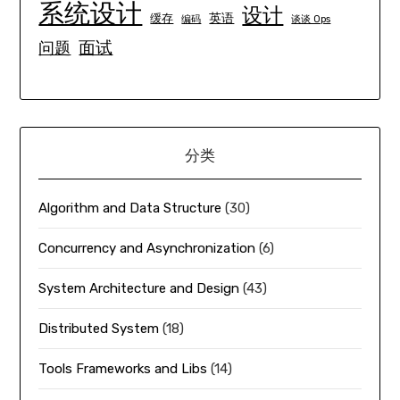
系统设计
设计
英语
缓存
编码
谈谈 Ops
面试
问题
分类
Algorithm and Data Structure
(30)
Concurrency and Asynchronization
(6)
System Architecture and Design
(43)
Distributed System
(18)
Tools Frameworks and Libs
(14)