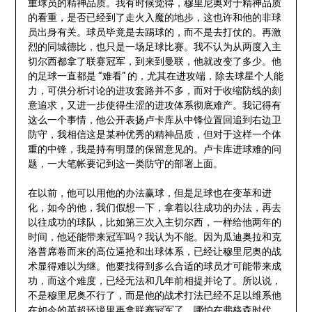
重球员的精神品质。我有时候觉得，穆里尼奥对于精神品质
的看重，是否已经到了走火入魔的地步，这也许和他的非球
员出身有关。球员毕竟是去踢球的，而不是去打仗的。再激
烈的同城德比，也只是一场足球比赛。我不认为从两度入主
切尔西都拿了联赛冠军，到来到曼联，他就改变了多少。他
的足球一直都是 “难看” 的，尤其在进攻端，除去球星个人能
力，可供分析讨论的进攻套路并不多，而对于收缩防线的刻
意追求，又进一步使得生涩的进攻体系彻底难产。我记得有
这么一个事情，他公开表扬卢卡库从中锋位置回追到右边卫
防守，我相信这是某种优秀的精神品质，但对于这样一个体
重的中锋，我是持有明显的保留意见的。卢卡库进球难的问
题，一大笔帐要记到这一类防守的部署上面。
在以前，他可以用他的办法赢球，但是足球也在变革和进
化，如今的他，我们假想一下，拿着以往成功的办法，再去
以往成功的球队，比如第三次入主切尔西，一样给他两年的
时间，他还能带来冠军吗？我认为不能。因为瓜迪奥拉和克
洛普席卷而来的高位逼抢和出球体系，已经让穆里尼奥的战
术显得难以为继。他要找得到多么合适的球员才可能带来成
功，而这个难度，已经无法和几年前相提并论了。所以说，
不是穆里尼奥不行了，而是他的战术打法已经不足以维系他
在如今的英超环境里再拿联赛冠军了。哪怕在弗格森时代，