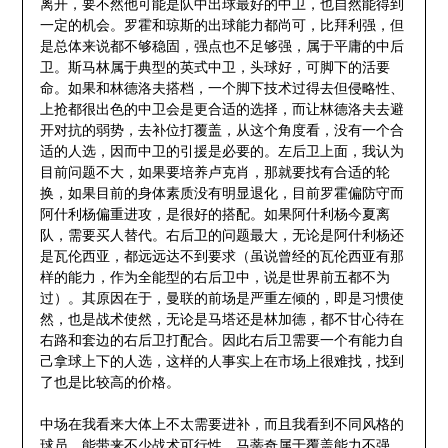
离开，要不然他可能是队中出球最好的中卫，也自然能得到
一定的机会。罗霍和琼斯的出球能力都尚可，比拜利强，但
是总体来说都不够稳固，强点也不足够强，属于平庸的中后
卫。斯马林属于典型的英式中卫，头球好，可脚下的活要
命。如果和林德洛夫搭档，一个脚下技术过得去但侵略性、
上抢都很出色的中卫会是更合适的选择，而让林德洛夫去避
开对抗的弱势，去补位打覆盖，从这个角度看，没有一个合
适的人选，因而中卫的引援是必要的。左后卫上面，我认为
目前问题不大，如果要培养卢克肖，那就要找有合适的轮
换，如果目前的身体素质没有明显退化，目前罗霍偏防守而
阿什利杨偏重进攻，是很好的搭配。如果阿什利杨今夏离
队，需要买人替代。右后卫的问题最大，无论是阿什利杨还
是瓦伦西亚，都远远达不到要求（虽说曾经的瓦伦西亚有那
样的能力，作为全能型的右后卫中，说是世界前五都不为
过）。其原因在于，曼联的前场是严重左倾的，即是习惯使
然，也是战术使然，无论是马塔还是林加德，都不甘心待在
右路和套边的右后卫打配合。因此右后卫需要一个有能力自
己拿球上下的人选，这样的人事实上在市场上很难找，找到
了也是比较高的价格。
中场在我看来大体上不太需要进补，而且我看到不同风格的
球员，能带来不少战术可行性。马蒂奇属于覆盖能力不强，