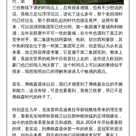
代，第
三任教练下课的时间点上，总有很多感慨，也有不少想说的
话。英格兰足坛浮浮沉沉，进化了这么多年，那个老四强时
代已经过去，那个群雄乱起的时代也接近尾声。这两年看
来，可以说强弱集团军已经分明。第一集团属于曼城和利物
浦，去年在联赛中不可一世的曼城，在今年也遇到了真正的
竞争对手。第二集团包括阿森纳、热刺、切尔西和曼联，其
中热刺现在位于第一和第二集团军之间，但是我认为从长远
来看，加之阵容厚度考量，它是属于第二集团军的。整体上
看，英超在世界的格局中目前是往上走的，这些进入欧冠的
豪门也已经闯入淘汰赛了。这个时间点上可以谈的事情似乎
很多，我想按照自己的理解来谈谈几个敏感的观点。
首先，弗格森退休以后，我们才感受到了弗格森在位的手腕
和能力，这没有错，可是也要看到，英格兰联赛，早已不是
弗格森时代的样子了。
特别是近几年，克洛普和瓜迪奥拉等新锐教练带来的理念变
革，着着实实地帮助英格兰以往那种糙快猛的足球细腻化，
如今的攻防体系更加多元和成熟。我从 2004 年开始看曼联
的球，老实说，到弗格森退休那一年的班底，是冠军班底没
错，但如今来看，我不相信他们还能继续拿冠军。事实上，