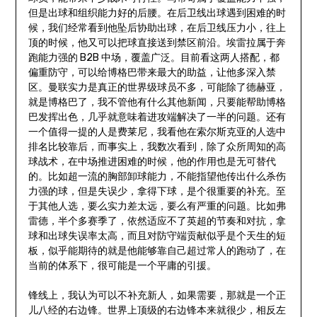
但是出球和组织能力好的后腰。在后卫线出球遇到困难的时
候，我们经常看到他坠后协助出球，在后卫线压力小，往上
顶的时候，他又可以把球直接送到禁区前沿。埃雷拉属于奔
跑能力强的 B2B 中场，覆盖广泛。目前看这两人搭配，都
偏重防守，可以给博格巴带来最大的助益，让他多深入禁
区。曼联实力是真正的世界级球员不多，可能除了德赫亚，
就是博格巴了，我不管他有什么其他新闻，只要能帮助博格
巴发挥出色，几乎就意味着进攻端解决了一半的问题。还有
一个值得一提的人是费莱尼，我看他在索尔斯克亚的人选中
排名比较靠后，而事实上，我数次看到，除了众所周知的高
球战术，在中场推进困难的时候，他的作用也是无可替代
的。比如超一流的胸部卸球能力，不能指望他传出什么杀伤
力强的球，但是失误少，拿得下球，是个很重要的补充。至
于其他人选，要么实力差太远，要么有严重的问题。比如弗
雷德，半个多赛季了，依然适应不了英超的节奏和对抗，拿
球和出球失误率太高，而且对防守端贡献似乎是个天生的短
板，似乎能期待的就是他能够靠自己超过常人的跑动了，在
当前的体系下，很可能是一个平庸的引援。
锋线上，我认为可以不补充新人，如果需要，那就是一个正
儿八经的右边锋。世界上顶级的右边锋本来就很少，相反左