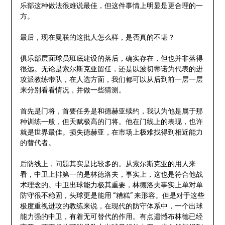
乐部这种做法很难说最佳，但这件事情上明显是更合理的一
方。
最后，现在曼联的这批人怎么样，是否真的不堪？
俱乐部层面球员班底建设的落后，确实存在，但也并非落得
很远。无论是索尔斯克亚留任，还是以波切蒂诺为代表的进
攻派教练带队，在人选方面，我们都可以从后到前一层一层
来分别看看情况，并做一些猜测。
首先是门将，首要任务是和德赫亚续约，我认为他是属于那
种训练一般，但天赋极高的门将。他在门线上的表现，也许
就是世界最佳。损失德赫亚，在市场上极难找得到相近能力
的替代者。
后防线上，问题其实是比较多的。从索尔斯克亚的用人来
看，中卫上排第一的是林德洛夫，事实上，这也是符合他战
术理念的。中卫出球能力极其重要，林德洛夫事实上单对单
防守很不稳固，头球更是能用 “糟糕” 来形容。但是对于这些
极度重视进攻的教练来说，在现代的防守体系中，一个出球
能力强的中卫，有着无可替代的作用。有点遗憾布林德已经