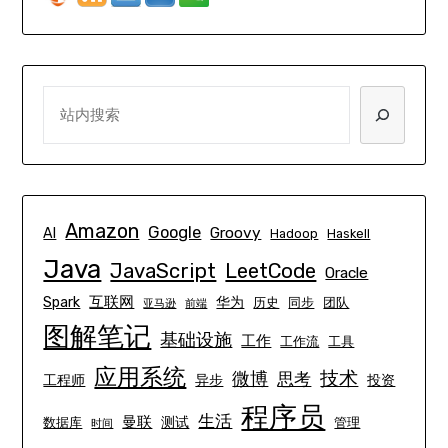
SEARCH
Amazon
Google
Groovy
AI
Hadoop
Haskell
Java
JavaScript
LeetCode
Oracle
互联网
Spark
华为
历史
同步
团队
亚马逊
前端
图解笔记
基础设施
工作
工作流
工具
应用系统
技术
微博
思考
工程师
异步
投资
程序员
生活
曼联
测试
数据库
管理
时间