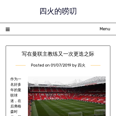
Skip
四火的唠叨
to
content
Menu
写在曼联主教练又一次更迭之际
Posted on
01/07/2019
by
四火
作为一
名好多
年的曼
联球
迷，在
后弗格
森时