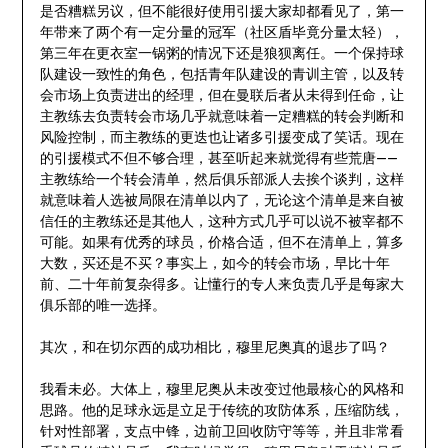
是否糟糕另议，但不能很好使用引援大家却都看见了，第一
年带来了两个有一定分量的冠军（社区盾毕竟分量太轻），
第三年在更衣室一锅粥的情况下还是狼狈离任。一个保持球
队建设一致性的角色，包括青年队建设的青训主管，以及转
会市场上负责进出的经理，但在曼联后者从未得到任命，让
主教练去负责转会市场几乎就意味着一定糟糕的转会判断和
风险控制，而主教练的更迭也让诸多引援变成了笑话。现在
的引援模式不但不够合理，甚至听起来就觉得有些荒唐——
主教练给一个转会清单，然后俱乐部派人去挨个谈判，这样
就意味着人选被局限在清单以内了，无论这个清单是来自被
信任的主教练还是其他人，这种方式几乎可以说不被宰都不
可能。如果有优秀的球员，价格合适，但不在清单上，算多
大数，买还是不买？事实上，如今的转会市场，早比十年
前、二十年前复杂得多。让懂行的专人来负责几乎是每家大
俱乐部的唯一选择。
其次，和在切尔西的成功相比，穆里尼奥真的退步了吗？
我看未必。大体上，穆里尼奥从未改变过他最核心的风格和
思路。他的足球永远是立足于传统的攻防体系，压缩防线，
针对性部署，支点中锋，边前卫回收防守等等，并且非常看