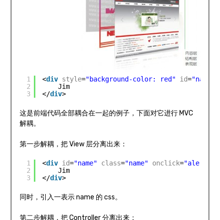
1
<
div
style
=
"background-color: red"
id
=
"name"
2
Jim
3
</
div
>
这是前端代码全部耦合在一起的例子，下面对它进行 MVC
解耦。
第一步解耦，把 View 层分离出来：
1
<
div
id
=
"name"
class
=
"name"
onclick
=
"alert(''
2
Jim
3
</
div
>
同时，引入一表示 name 的 css。
第二步解耦，把 Controller 分离出来：