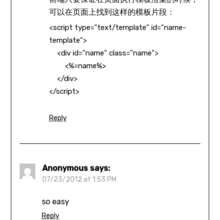
可以在页面上找到这样的模板片段：
<
script
type
=
"text/template"
id
=
"name-
template"
>
<
div
id
=
"name"
class
=
"name"
>
<%=name%>
</
div
>
</
script
>
Reply
Anonymous
says:
07/23/2012 at 1:53 PM
so easy
Reply