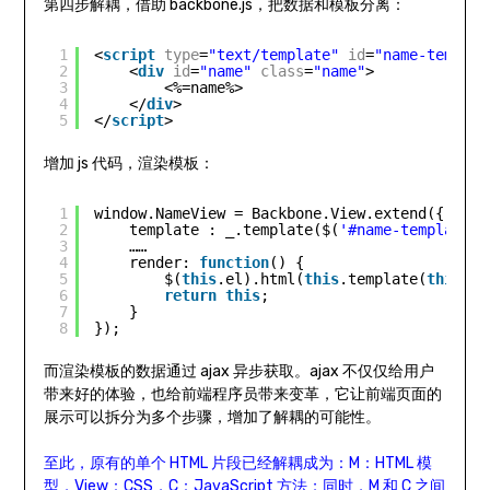
第四步解耦，借助 backbone.js，把数据和模板分离：
1
<
script
type
=
"text/template"
id
=
"name-templat
2
<
div
id
=
"name"
class
=
"name"
>
3
<%=name%>
4
</
div
>
5
</
script
>
增加 js 代码，渲染模板：
1
window.NameView = Backbone.View.extend({
2
template : _.template($(
'#name-template'
)
3
……
4
render: 
function
() {
5
$(
this
.el).html(
this
.template(
this
.mo
6
return
this
;
7
}
8
});
而渲染模板的数据通过 ajax 异步获取。ajax 不仅仅给用户
带来好的体验，也给前端程序员带来变革，它让前端页面的
展示可以拆分为多个步骤，增加了解耦的可能性。
至此，原有的单个 HTML 片段已经解耦成为：M：HTML 模
型，View：CSS，C：JavaScript 方法；同时，M 和 C 之间