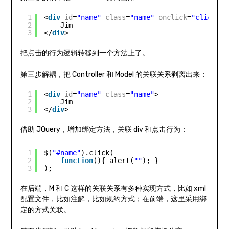
1
<
div
id
=
"name"
class
=
"name"
onclick
=
"clickNam
2
Jim
3
</
div
>
把点击的行为逻辑转移到一个方法上了。
第三步解耦，把 Controller 和 Model 的关联关系剥离出来：
1
<
div
id
=
"name"
class
=
"name"
>
2
Jim
3
</
div
>
借助 JQuery，增加绑定方法，关联 div 和点击行为：
1
$(
"#name"
).click(
2
function
(){ alert(
""
); }
3
);
在后端，M 和 C 这样的关联关系有多种实现方式，比如 xml
配置文件，比如注解，比如规约方式；在前端，这里采用绑
定的方式关联。