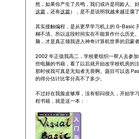
然，如果你产生了共鸣，我们或许是同龄人、
这篇
，还有
这篇
），是不是说明我越来越迂腐
其实接触编程，是从更早学习机上的 G-Basi
糊不清。所以这段时间实在不能算作什么历史
脑，才是真正领我进入神奇计算机世界的启蒙
2002 年正值我高二，学校要组织一帮人去
些电脑的书籍，看了以后就开始改学校机房的
那时候我可真是无知者无畏啊。题目可以选 Pasc
的得分估计比零分高不了多少。
不过好在我脸皮够厚，没有郁闷很久，开始学习
程书籍，就是这一本：