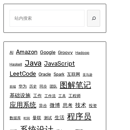
SEARCH
Amazon
Google
Groovy
AI
Hadoop
Java
JavaScript
Haskell
LeetCode
Oracle
互联网
Spark
亚马逊
图解笔记
华为
历史
同步
团队
前端
基础设施
工作
工程师
工作流
工具
应用系统
技术
微博
思考
异步
投资
程序员
生活
曼联
测试
数据库
时间
系统设计