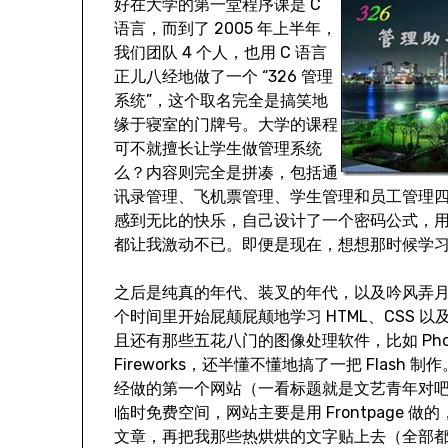
好在大学的第一堂程序课是 C
语言，而到了 2005 年上半年，
我们团队 4 个人，也用 C 语言
正儿八经地做了一个 “326 管理
系统”，这个取名完全是搞笑地
缘于寝室的门牌号。大学的课程
可不就擅长让学生做管理系统
么？内容则完全是拼凑，包括通
讯录管理、飞机票管理、学生管理和员工管理
感到无比的快乐，自己设计了一个密码公式，用
都让我激动不已。即便是现在，想想那时候学
之后是纯真的年代、装叉的年代，以及吟风弄
个时间里开始屁颠屁颠地学习 HTML、CSS 以及 J
且还有那些五花八门的图像处理软件，比如 Phot
Fireworks，还半懂不懂地搞了一把 Flash 
经做的第一个网站（一看标题就是文艺青年对吧
临时免费空间，网站主要是用 Frontpage 
文章，再把我那些热烘烘的文字贴上去（全部