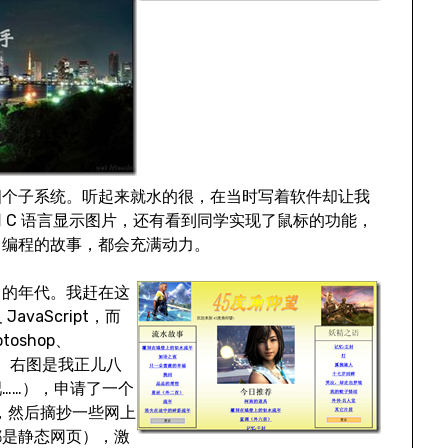
四个子系统。听起来就水的很，在当时写着软件却让我
 C 语言显示图片，还有看到同学实现了鼠标的功能，
习编程的故事，都会充满动力。
月的年代。我赶在这
avaScript，而
oshop、
制作。右图是我正儿八
……），申请了一个
做的，然后摘抄一些网上
都是静态网页），激