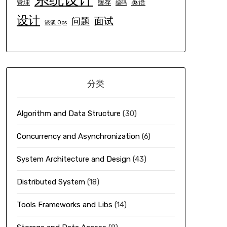
英语
管理
缓存
编码
设计
面试
问题
谈谈 Ops
分类
Algorithm and Data Structure
(30)
Concurrency and Asynchronization
(6)
System Architecture and Design
(43)
Distributed System
(18)
Tools Frameworks and Libs
(14)