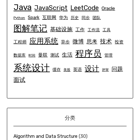
Java
JavaScript
LeetCode
Oracle
互联网
Spark
华为
历史
同步
团队
Python
图解笔记
基础设施
工作
工作流
工具
应用系统
技术
微博
思考
工程师
异步
投资
程序员
生活
曼联
测试
数据库
管理
时间
系统设计
设计
问题
英语
缓存
美股
评审
面试
分类
Algorithm and Data Structure
(30)