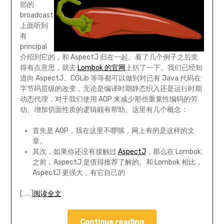
部的
broadcast
上面听到
有
principal
介绍到它的，和 AspectJ 归在一起。看了几个例子之后觉
得有点意思，就去
Lombok 的官网
上扒了一下。我们已经知
道向 AspectJ、CGLib 等等都可以做到对已有 Java 代码在
字节码层级的改变，无论是编译时期静态织入还是运行时期
动态代理，对于我们使用 AOP 来减少那些重复性编码的劳
动、增加切面性质的逻辑颇有帮助。这里有几个概念：
首先是 AOP，我在这里不啰嗦，网上有的是这样的文
章。
其次，如果你还没有接触过
AspectJ
，那么在 Lombok
之前，AspectJ 是值得推荐了解的。和 Lombok 相比，
AspectJ 更强大，有它自己的
[……]
阅读全文
Continue reading