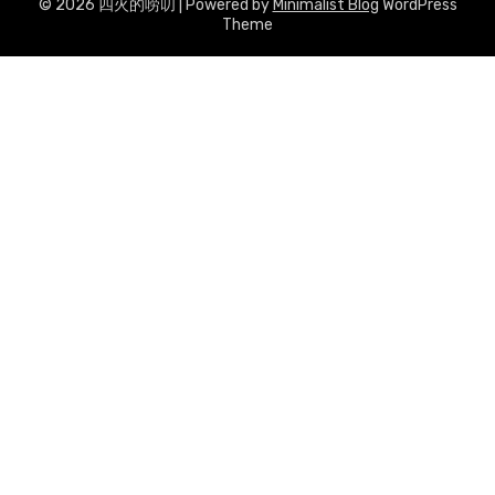
© 2026 四火的唠叨
| Powered by
Minimalist Blog
WordPress
Theme