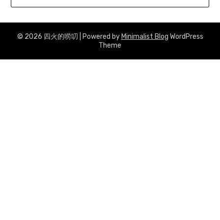
© 2026 四火的唠叨
| Powered by
Minimalist Blog
WordPress
Theme