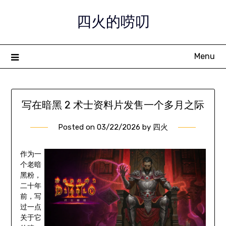
Skip
四火的唠叨
to
content
Menu
写在暗黑 2 术士资料片发售一个多月之际
Posted on
03/22/2026
by
四火
作为一
个老暗
黑粉，
二十年
前，写
过一点
关于它