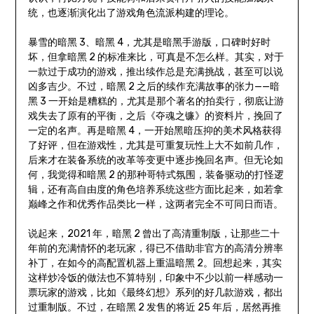
统，也逐渐演化出了游戏角色流派构建的理论。
暴雪的暗黑 3、暗黑 4，尤其是暗黑手游版，口碑时好时
坏，但拿暗黑 2 的标准来比，可真是不怎么样。其实，对于
一款过于成功的游戏，推出续作总是充满挑战，甚至可以说
凶多吉少。不过，暗黑 2 之后的续作充满故事的张力——暗
黑 3 一开始是糟糕的，尤其是那个著名的拍卖行，彻底让游
戏失去了原有的平衡，之后《夺魂之镰》的资料片，挽回了
一定的名声。再是暗黑 4，一开始黑暗压抑的美术风格获得
了好评，但在游戏性，尤其是可重复玩性上大不如前几作，
后来才在装备系统的改革等变更中逐步挽回名声。但无论如
何，我觉得和暗黑 2 的那种哥特式氛围，装备驱动的打怪逻
辑，还有高自由度的角色培养系统这些方面比起来，如若拿
巅峰之作和优秀作品类比一样，这两者完全不可同日而语。
说起来，2021 年，暗黑 2 曾出了高清重制版，让那些二十
年前的充满情怀的老玩家，得已不借助非官方的高清分辨率
补丁，在如今的高配置机器上重温暗黑 2。回想起来，其实
这样炒冷饭的做法也不算特别，印象中不少以前一样感动一
票玩家的游戏，比如《最终幻想》系列的好几款游戏，都出
过重制版。不过，在暗黑 2 发售的将近 25 年后，居然再推