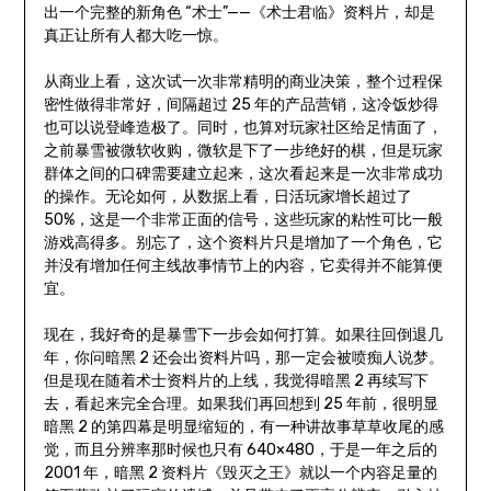
出一个完整的新角色 “术士”——《术士君临》资料片，却是
真正让所有人都大吃一惊。
从商业上看，这次试一次非常精明的商业决策，整个过程保
密性做得非常好，间隔超过 25 年的产品营销，这冷饭炒得
也可以说登峰造极了。同时，也算对玩家社区给足情面了，
之前暴雪被微软收购，微软是下了一步绝好的棋，但是玩家
群体之间的口碑需要建立起来，这次看起来是一次非常成功
的操作。无论如何，从数据上看，日活玩家增长超过了
50%，这是一个非常正面的信号，这些玩家的粘性可比一般
游戏高得多。别忘了，这个资料片只是增加了一个角色，它
并没有增加任何主线故事情节上的内容，它卖得并不能算便
宜。
现在，我好奇的是暴雪下一步会如何打算。如果往回倒退几
年，你问暗黑 2 还会出资料片吗，那一定会被喷痴人说梦。
但是现在随着术士资料片的上线，我觉得暗黑 2 再续写下
去，看起来完全合理。如果我们再回想到 25 年前，很明显
暗黑 2 的第四幕是明显缩短的，有一种讲故事草草收尾的感
觉，而且分辨率那时候也只有 640×480，于是一年之后的
2001 年，暗黑 2 资料片《毁灭之王》就以一个内容足量的