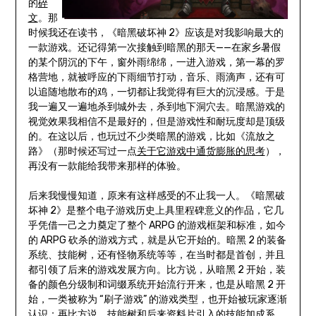
的
碎
文
。那
时候我还在读书，《暗黑破坏神 2》应该是对我影响最大的
一款游戏。还记得第一次接触到暗黑的那天——在家乡暑假
的某个阴沉的下午，窗外雨绵绵，一进入游戏，第一幕的罗
格营地，就被呼应的下雨细节打动，音乐、雨滴声，还有可
以追随地散布的鸡，一切都让我觉得有巨大的沉浸感。于是
我一遍又一遍地杀到城外去，杀到地下洞穴去。暗黑游戏的
视觉效果我相信不是最好的，但是游戏性和耐玩度却是顶级
的。在这以后，也玩过不少类暗黑的游戏，比如《流放之
路》（那时候还写过一点
关于它游戏中通货膨胀的思考
），
再没有一款能给我带来那样的体验。
后来我慢慢知道，原来有这样感受的不止我一人。《暗黑破
坏神 2》是整个电子游戏历史上具里程碑意义的作品，它几
乎凭借一己之力奠定了整个 ARPG 的游戏框架和标准，如今
的 ARPG 砍杀的游戏方式，就是从它开始的。暗黑 2 的装备
系统、技能树，还有怪物系统等等，在当时都是首创，并且
都引领了后来的游戏发展方向。比方说，从暗黑 2 开始，装
备的颜色分级制和词缀系统开始流行开来，也是从暗黑 2 开
始，一类被称为 “刷子游戏” 的游戏类型，也开始被玩家逐渐
认识；再比方说，技能树和后来资料片引入的技能加成系