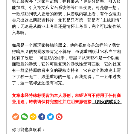
第五幕弥补了玩家的遗憾，并且带来了更高分辨率、引入技
能加成、引入符文和宝石系统等等巨量变更。可是想一想，
一款成功到载入史册的游戏，从游戏内容上看，有什么理由
会只出这么两部资料片，尤其是只有第一部是有 “主线剧情”
的，无论是从商业上考量还是情怀上考量，完全可以制作第
六幕啊。
如果是一个新玩家接触暗黑 2，他的视角会是怎样的？我觉
得暗黑 2 的视觉效果肯定不算好，虽说重制版让它和当年相
比有了改进——可是话说回来，暗黑 2 从来都不是一个以画
面取胜的游戏，它的可重复玩的游戏性无可匹敌，它的社区
有一群坚持原教旨主义的硬核支持者，它在这个游戏史上写
下了独一无二、浓墨重彩的一笔，而我觉得，二十五年过去
了，这一笔却还远没有写完。
文章未经特殊标明皆为本人原创，未经许可不得用于任何商
业用途，转载请保持完整性并注明来源链接
《四火的唠叨》
你可能也喜欢看：