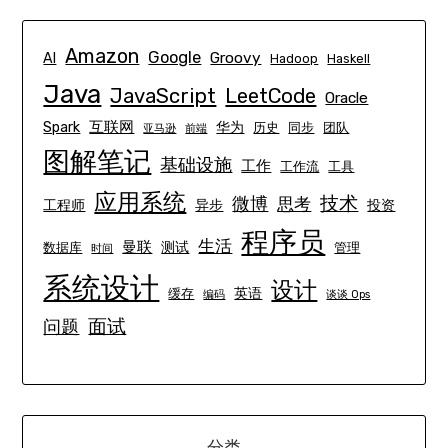
Amazon
Google
Groovy
AI
Hadoop
Haskell
Java
JavaScript
LeetCode
Oracle
互联网
Spark
华为
历史
同步
团队
亚马逊
前端
图解笔记
基础设施
工作
工作流
工具
应用系统
技术
微博
思考
工程师
异步
投资
程序员
生活
曼联
测试
数据库
管理
时间
系统设计
设计
英语
缓存
编码
谈谈 Ops
面试
问题
分类