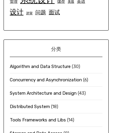
英语
管理
缓存
美股
设计
面试
问题
评审
分类
Algorithm and Data Structure
(30)
Concurrency and Asynchronization
(6)
System Architecture and Design
(43)
Distributed System
(18)
Tools Frameworks and Libs
(14)