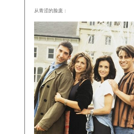
从青涩的脸庞：