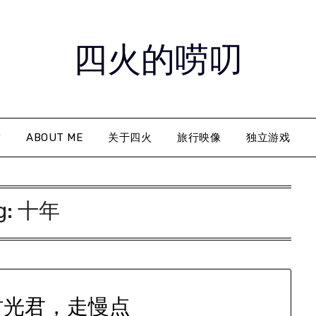
四火的唠叨
章
ABOUT ME
关于四火
旅行映像
独立游戏
g:
十年
时光君，走慢点