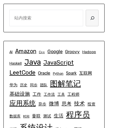
SEARCH
Amazon
Google
Groovy
AI
Hadoop
C++
Java
JavaScript
Haskell
LeetCode
Oracle
互联网
Spark
Python
图解笔记
华为
历史
同步
团队
基础设施
工作
工程师
工作流
工具
应用系统
技术
微博
思考
异步
投资
程序员
生活
曼联
测试
数据库
时间
系统设计