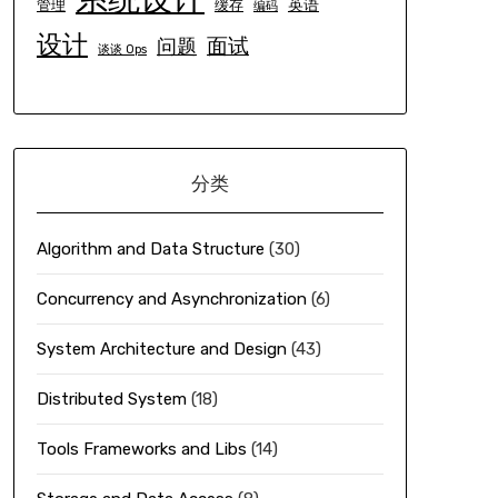
英语
管理
缓存
编码
设计
面试
问题
谈谈 Ops
分类
Algorithm and Data Structure
(30)
Concurrency and Asynchronization
(6)
System Architecture and Design
(43)
Distributed System
(18)
Tools Frameworks and Libs
(14)