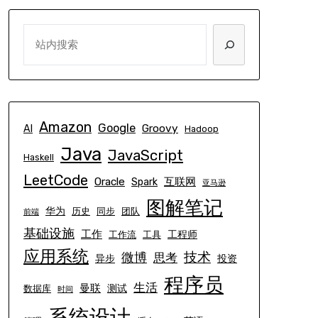
SEARCH
Amazon
Google
Groovy
AI
Hadoop
Java
JavaScript
Haskell
LeetCode
Oracle
互联网
Spark
亚马逊
图解笔记
华为
历史
同步
团队
前端
基础设施
工作
工程师
工作流
工具
应用系统
技术
微博
思考
异步
投资
程序员
生活
曼联
测试
数据库
时间
系统设计