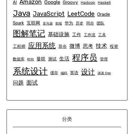
Amazon
Google
Groovy
AI
Hadoop
Haskell
Java
JavaScript
LeetCode
Oracle
互联网
Spark
华为
历史
同步
团队
亚马逊
前端
图解笔记
基础设施
工作
工作流
工具
应用系统
技术
微博
思考
工程师
异步
投资
程序员
生活
曼联
测试
数据库
管理
时间
系统设计
设计
英语
缓存
编码
谈谈 Ops
面试
问题
分类