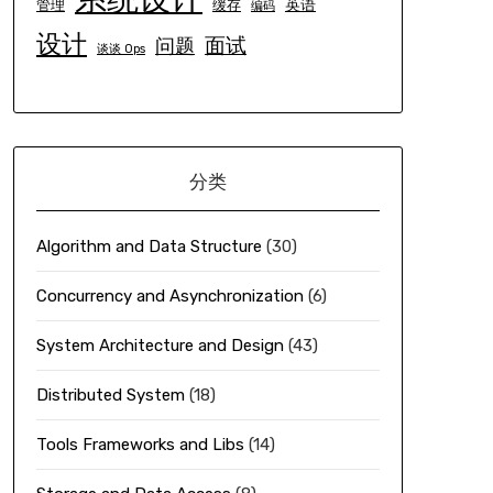
英语
管理
缓存
编码
设计
面试
问题
谈谈 Ops
分类
Algorithm and Data Structure
(30)
Concurrency and Asynchronization
(6)
System Architecture and Design
(43)
Distributed System
(18)
Tools Frameworks and Libs
(14)