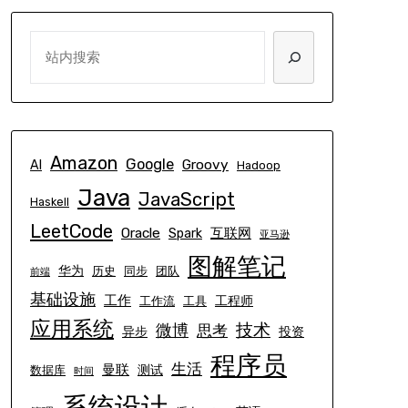
SEARCH
Amazon
Google
Groovy
AI
Hadoop
Java
JavaScript
Haskell
LeetCode
Oracle
互联网
Spark
亚马逊
图解笔记
华为
历史
同步
团队
前端
基础设施
工作
工程师
工作流
工具
应用系统
技术
微博
思考
异步
投资
程序员
生活
曼联
测试
数据库
时间
系统设计