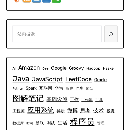
SEARCH
Amazon
Google
Groovy
AI
Hadoop
Haskell
C++
Java
JavaScript
LeetCode
Oracle
互联网
Spark
华为
历史
同步
团队
Python
图解笔记
基础设施
工作
工作流
工具
应用系统
技术
微博
思考
工程师
异步
投资
程序员
生活
曼联
测试
数据库
管理
时间