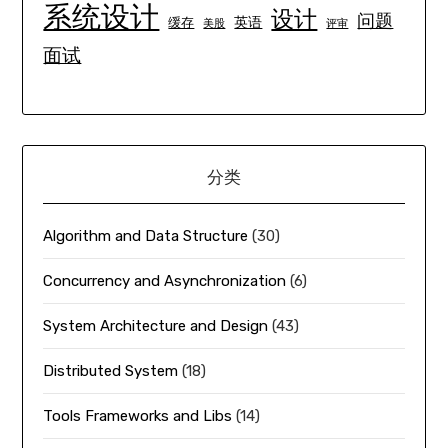
系统设计
设计
问题
英语
缓存
美股
评审
面试
分类
Algorithm and Data Structure
(30)
Concurrency and Asynchronization
(6)
System Architecture and Design
(43)
Distributed System
(18)
Tools Frameworks and Libs
(14)