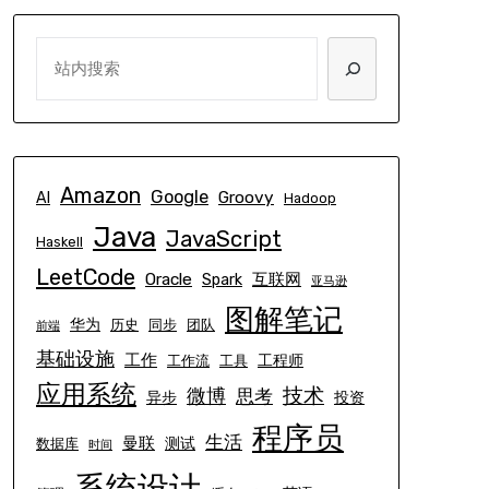
SEARCH
Amazon
Google
Groovy
AI
Hadoop
Java
JavaScript
Haskell
LeetCode
Oracle
互联网
Spark
亚马逊
图解笔记
华为
历史
同步
团队
前端
基础设施
工作
工程师
工作流
工具
应用系统
技术
微博
思考
异步
投资
程序员
生活
曼联
测试
数据库
时间
系统设计