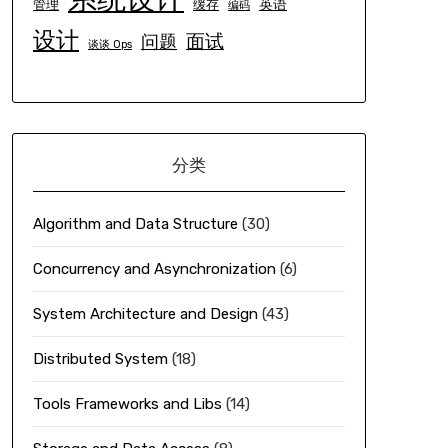
英语
管理
缓存
编码
设计
面试
问题
谈谈 Ops
分类
Algorithm and Data Structure
(30)
Concurrency and Asynchronization
(6)
System Architecture and Design
(43)
Distributed System
(18)
Tools Frameworks and Libs
(14)