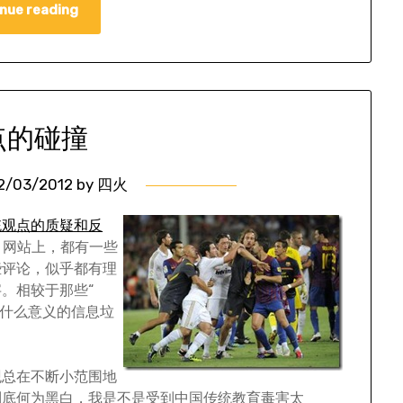
nue reading
点的碰撞
2/03/2012
by
四火
统观点的质疑和反
e 网站上，都有一些
些评论，似乎都有理
。相较于那些“
者是没什么意义的信息垃
观总在不断小范围地
到底何为黑白，我是不是受到中国传统教育毒害太