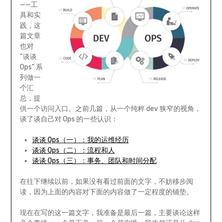
——工
具和实
践，这
篇文章
也对
“谈谈
Ops” 系
列做一
个汇
总，提
供一个访问入口。之前几篇，从一个纯粹 dev 狭窄的视角，
谈了谈自己对 Ops 的一些认识：
谈谈 Ops（一）：我的运维经历
谈谈 Ops（二）：流程和人
谈谈 Ops（三）：事务、团队和时间分配
在往下继续以前，如果没有看过前面的文字，不妨移步阅
读，因为上面的内容对下面的内容做了一定程度的铺垫。
现在在写的这一篇文字，我准备是最后一篇，主要谈论这样