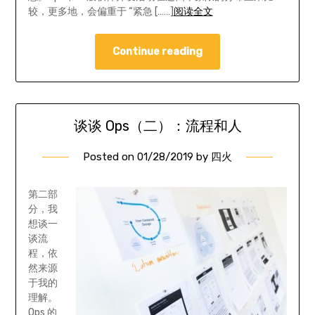
较，更多地，会偏重于 “紧急 [……]
阅读全文
Continue reading
谈谈 Ops（二）：流程和人
Posted on
01/28/2019
by
四火
第二部
分，我
想谈一
谈流
程，依
然来源
于我的
理解。
Ops 的