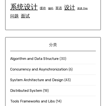
系统设计
设计
英语
缓存
编码
谈谈 Ops
面试
问题
分类
Algorithm and Data Structure
(30)
Concurrency and Asynchronization
(6)
System Architecture and Design
(43)
Distributed System
(18)
Tools Frameworks and Libs
(14)