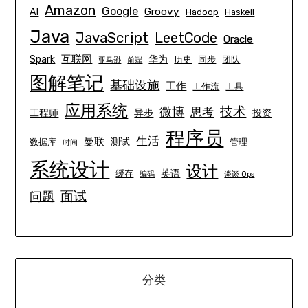
Amazon
Google
Groovy
AI
Hadoop
Haskell
Java
JavaScript
LeetCode
Oracle
互联网
Spark
华为
历史
同步
团队
亚马逊
前端
图解笔记
基础设施
工作
工作流
工具
应用系统
技术
微博
思考
工程师
异步
投资
程序员
生活
曼联
测试
数据库
管理
时间
系统设计
设计
英语
缓存
编码
谈谈 Ops
面试
问题
分类