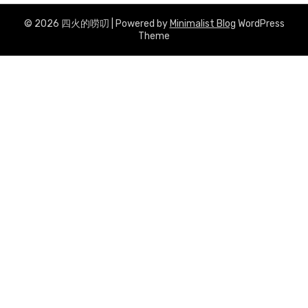
© 2026 四火的唠叨
| Powered by
Minimalist Blog
WordPress
Theme