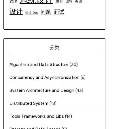
英语
管理
缓存
编码
设计
面试
问题
谈谈 Ops
分类
Algorithm and Data Structure
(30)
Concurrency and Asynchronization
(6)
System Architecture and Design
(43)
Distributed System
(18)
Tools Frameworks and Libs
(14)