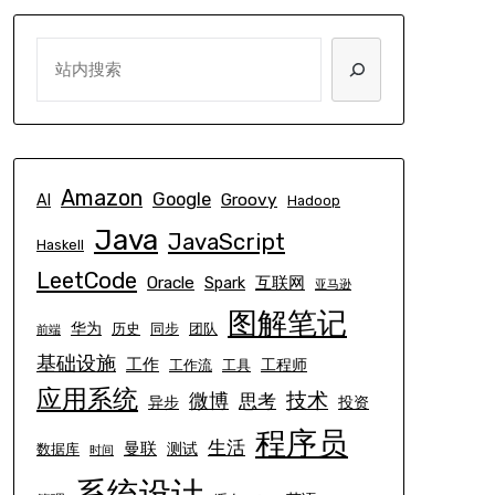
SEARCH
Amazon
Google
Groovy
AI
Hadoop
Java
JavaScript
Haskell
LeetCode
Oracle
互联网
Spark
亚马逊
图解笔记
华为
历史
同步
团队
前端
基础设施
工作
工程师
工作流
工具
应用系统
技术
微博
思考
异步
投资
程序员
生活
曼联
测试
数据库
时间
系统设计