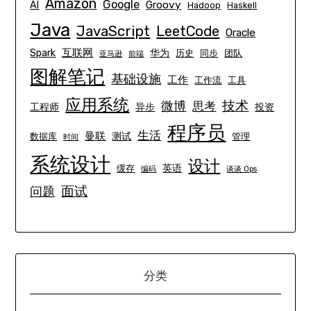
Amazon
Google
Groovy
AI
Hadoop
Haskell
Java
JavaScript
LeetCode
Oracle
互联网
Spark
华为
历史
同步
团队
亚马逊
前端
图解笔记
基础设施
工作
工作流
工具
应用系统
技术
微博
思考
工程师
异步
投资
程序员
生活
曼联
测试
数据库
管理
时间
系统设计
设计
英语
缓存
编码
谈谈 Ops
面试
问题
分类