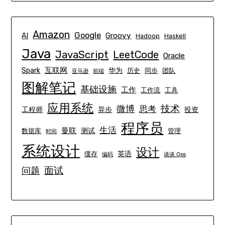
Amazon
Google
Groovy
AI
Hadoop
Haskell
Java
JavaScript
LeetCode
Oracle
互联网
Spark
华为
历史
同步
团队
亚马逊
前端
图解笔记
基础设施
工作
工作流
工具
应用系统
技术
微博
思考
工程师
异步
投资
程序员
生活
曼联
测试
数据库
管理
时间
系统设计
设计
英语
缓存
编码
谈谈 Ops
面试
问题