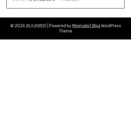
© 2026 四火的唠叨
| Powered by
Minimalist Blog
WordPress
Theme