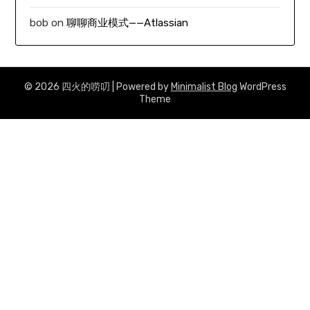
bob
on
聊聊商业模式——Atlassian
© 2026 四火的唠叨
| Powered by
Minimalist Blog
WordPress
Theme