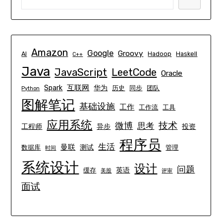
Amazon
Google
Groovy
AI
Hadoop
Haskell
C++
Java
JavaScript
LeetCode
Oracle
互联网
Spark
华为
历史
同步
团队
Python
图解笔记
基础设施
工作
工作流
工具
应用系统
技术
微博
思考
工程师
异步
投资
程序员
生活
曼联
测试
数据库
管理
时间
系统设计
设计
问题
英语
缓存
美股
评审
面试