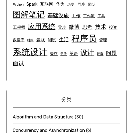
互联网
Spark
华为
历史
同步
团队
Python
图解笔记
基础设施
工作
工作流
工具
应用系统
技术
微博
思考
工程师
异步
投资
程序员
生活
曼联
测试
数据库
管理
时间
系统设计
设计
问题
英语
缓存
美股
评审
面试
分类
Algorithm and Data Structure
(30)
Concurrency and Asynchronization
(6)