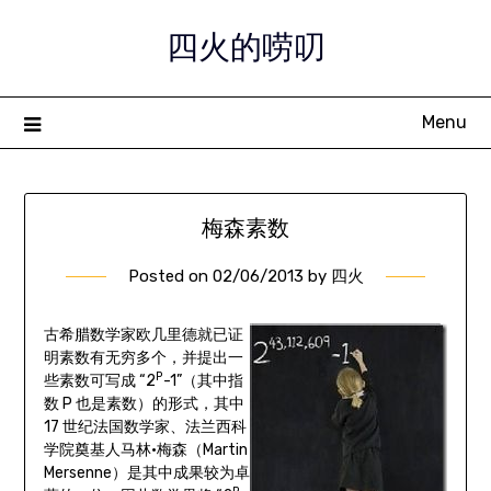
Skip
四火的唠叨
to
content
Menu
梅森素数
Posted on
02/06/2013
by
四火
古希腊数学家欧几里德就已证
明素数有无穷多个，并提出一
P
些素数可写成 “2
-1”（其中指
数 P 也是素数）的形式，其中
17 世纪法国数学家、法兰西科
学院奠基人马林·梅森（Martin
Mersenne）是其中成果较为卓