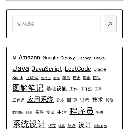
SEARCH
Amazon
Google
Groovy
AI
Hadoop
Haskell
Java
JavaScript
LeetCode
Oracle
互联网
Spark
华为
历史
同步
团队
亚马逊
前端
图解笔记
基础设施
工作
工作流
工具
应用系统
技术
微博
思考
工程师
异步
投资
程序员
生活
曼联
测试
数据库
管理
时间
系统设计
设计
英语
缓存
编码
谈谈 Ops