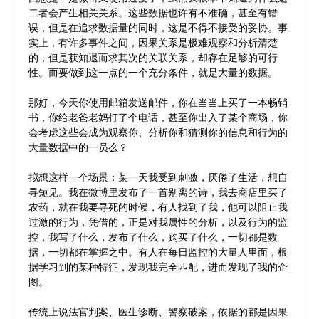
二者会产生相关关系。这些数据也许有不准确，甚至有错
误，但是在追求数据量的同时，这是不得不接受的妥协。事
实上，有许多事件之间，因果关系是极难观察和分析清楚
的，但是获知退而求其次的关联关系，却存在足够的可行
性。而要做到这一点的一个充分条件，就是大量的数据。
那好，今天你使用邮箱发送邮件，你在当当上买了一本畅销
书，你给老爸老妈打了个电话，甚至你出入了某个商场，你
会考虑这些会成为观察你、分析你和猜测你的信息和行为的
大量数据中的一员么？
拟想这样一个场景：某一天我受到刺激，厌倦了生活，想自
寻短见。我在微博里发布了一首别离的诗，我去商店里买了
农药，就在我要寻死的时候，有人找到了我，他可以阻止我
过激的行为，凭借的，正是对我属性的分析，以及行为的监
控，我写了什么，发布了什么，购买了什么，一切都是数
据，一切都在掌握之中。有人在每日监控的大量人里面，根
据学习到的某种特征，发现我完全匹配，进而发现了我的企
图。
传统上说法官判案、医生诊断、警察破案，依据的都是因果