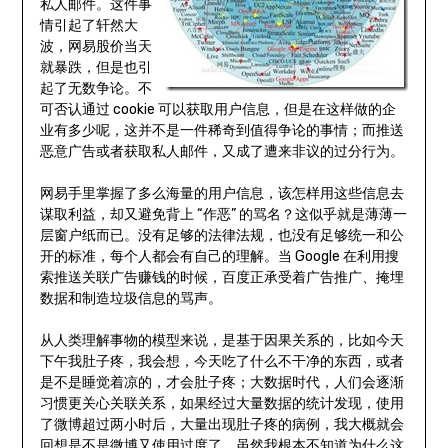
私人邮件。这件事
情引起了轩然大
波，网易股价当天
就暴跌，但是也引
起了无数争论。不
可否认通过 cookie 可以获取用户信息，但是在这样做的企
业有多少呢，这并不是一件稀奇到值得争论的事情；而推送
恶意广告或者获取私人邮件，又成了遭来非议的过分行为。
网易手里掌握了多么海量的用户信息，该怎样用这些信息去
谋取利益，却又避免背上 “作恶” 的骂名？这似乎就是薄薄一
层窗户纸而已。没有足够的法律法规，也没有足够统一和公
开的标准，每个人都会有自己的理解。当 Google 在利用搜
索推送关联广告赚钱的时候，百度正承受着广告推广、掩埋
数据和制造垃圾信息的骂声。
从人类理解事物的模型来说，是基于因果关系的，比如今天
下午我肚子疼，我会想，今天吃了什么不干净的东西，或者
是不是睡觉着凉的，才会肚子疼；大数据时代，人们会逐渐
习惯更关心关联关系，如果经过大量数据的统计发现，使用
了微博超过两小时后，大量出现肚子疼的病例，我大概就会
回想是不是微博又使用过度了，虽然我根本不知道为什么这