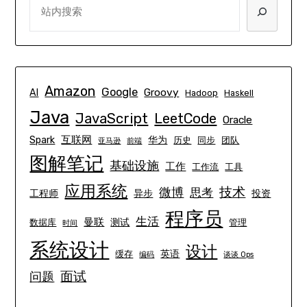
Amazon
Google
Groovy
AI
Hadoop
Haskell
Java
JavaScript
LeetCode
Oracle
互联网
Spark
华为
历史
同步
团队
亚马逊
前端
图解笔记
基础设施
工作
工作流
工具
应用系统
技术
微博
思考
工程师
异步
投资
程序员
生活
曼联
测试
数据库
管理
时间
系统设计
设计
英语
缓存
编码
谈谈 Ops
面试
问题