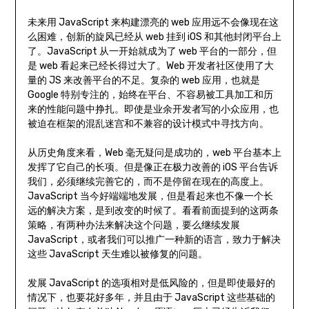
未来用 JavaScript 来构建漂亮的 web 应用远不会像现在这
么困难，创新的旋风已经从 web 挂到 iOS 和其他封闭平台上
了。JavaScript 从一开始就成为了 web 平台的一部分，但
是 web 看起来已经长得过大了。Web 开发者社区使用了大
量的 JS 来改善平台的不足。复杂的 web 应用，也就是
Google 特别专注的，始终在平台、不容易被工具加工和历
来的性能问题中挣扎。即使是业余开发者写的小众应用，也
被迫在框架的混乱迷宫和不兼容的设计模式中寻找方向。
从历史角度来看，Web 毫无疑问是成功的，web 平台基本上
发挥了它自己的长项。但是像正在极力改善的 iOS 平台告诉
我们，必须继续完善它的，而不是停留在现在的高度上。
JavaScript 当今好端端地发展，但是看起来也不像一个长
远的解决方案，是到改变的时候了。看看前面提到的这两条
策略，有两种办法来解决这个问题，要么继续发展
JavaScript，或者我们可以推广一种新的语言，致力于解决
这些 JavaScript 天生难以被修复的问题。
发展 JavaScript 的选项相对是低风险的，但是即使最好的
情况下，也要花好多年，并且由于 JavaScript 这些基础的