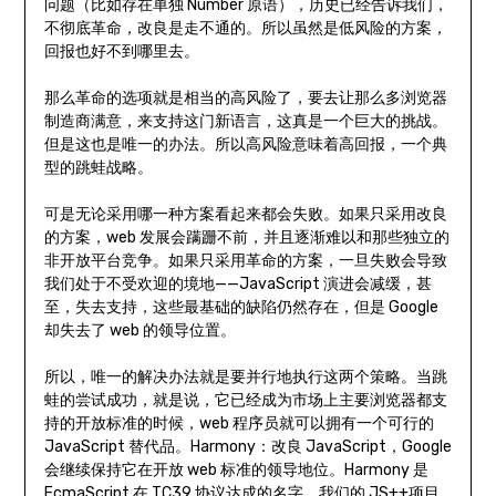
问题（比如存在单独 Number 原语），历史已经告诉我们，
不彻底革命，改良是走不通的。所以虽然是低风险的方案，
回报也好不到哪里去。
那么革命的选项就是相当的高风险了，要去让那么多浏览器
制造商满意，来支持这门新语言，这真是一个巨大的挑战。
但是这也是唯一的办法。所以高风险意味着高回报，一个典
型的跳蛙战略。
可是无论采用哪一种方案看起来都会失败。如果只采用改良
的方案，web 发展会蹒跚不前，并且逐渐难以和那些独立的
非开放平台竞争。如果只采用革命的方案，一旦失败会导致
我们处于不受欢迎的境地——JavaScript 演进会减缓，甚
至，失去支持，这些最基础的缺陷仍然存在，但是 Google
却失去了 web 的领导位置。
所以，唯一的解决办法就是要并行地执行这两个策略。当跳
蛙的尝试成功，就是说，它已经成为市场上主要浏览器都支
持的开放标准的时候，web 程序员就可以拥有一个可行的
JavaScript 替代品。Harmony：改良 JavaScript，Google
会继续保持它在开放 web 标准的领导地位。Harmony 是
EcmaScript 在 TC39 协议达成的名字。我们的 JS++项目