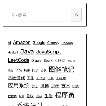
SEARCH
Amazon
Google
Groovy
AI
Hadoop
Java
JavaScript
Haskell
LeetCode
Oracle
互联网
Spark
亚马逊
图解笔记
华为
历史
同步
团队
前端
基础设施
工作
工程师
工作流
工具
应用系统
技术
微博
思考
异步
投资
程序员
生活
曼联
测试
数据库
时间
系统设计