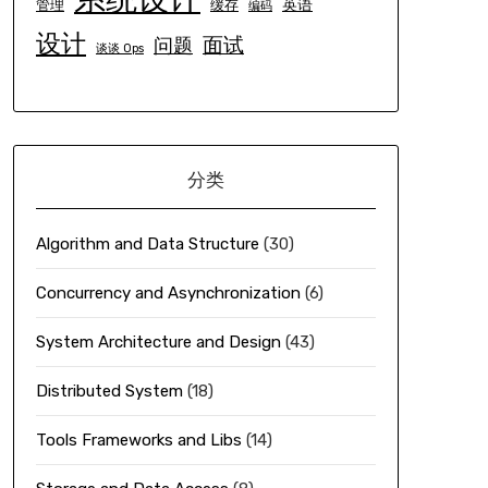
英语
管理
缓存
编码
设计
面试
问题
谈谈 Ops
分类
Algorithm and Data Structure
(30)
Concurrency and Asynchronization
(6)
System Architecture and Design
(43)
Distributed System
(18)
Tools Frameworks and Libs
(14)