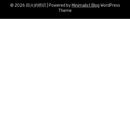
© 2026 四火的唠叨
| Powered by
Minimalist Blog
WordPress
Theme