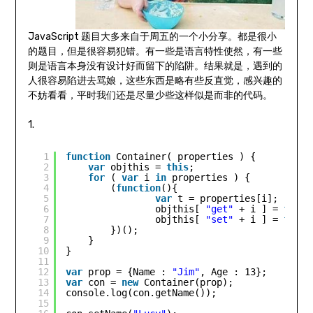
JavaScript 题目大多来自于周五的一个小分享。都是很小
的题目，但是很容易犯错。有一些是语言特性使然，有一些
则是语言本身没有设计好而留下的陷阱。结果就是，遇到的
人很容易陷进去骂娘，这些东西是略有些反直觉，感兴趣的
不妨看看，平时我们还是尽量少些这样似是而非的代码。
1.
1
function
Container( properties ) {
2
var
objthis = 
this
;
3
for
( 
var
i 
in
properties ) {
4
(
function
(){
5
var
t = properties[i];
6
objthis[ 
"get"
+ i ] = 
funct
7
objthis[ 
"set"
+ i ] = 
funct
8
})();
9
}
10
}
11
12
var
prop = {Name : 
"Jim"
, Age : 13};
13
var
con = 
new
Container(prop);
14
console.log(con.getName());
15