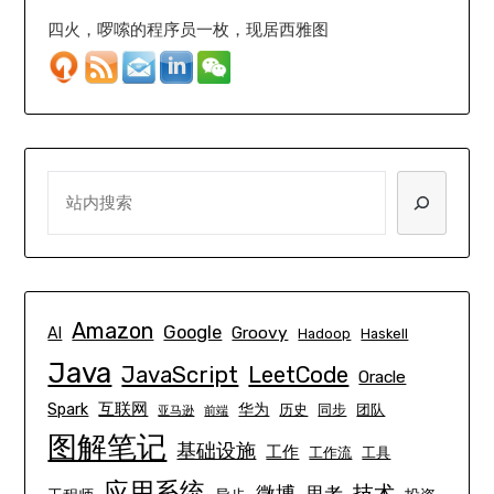
四火，啰嗦的程序员一枚，现居西雅图
SEARCH
Amazon
Google
Groovy
AI
Hadoop
Haskell
Java
JavaScript
LeetCode
Oracle
互联网
Spark
华为
历史
同步
团队
亚马逊
前端
图解笔记
基础设施
工作
工作流
工具
应用系统
技术
微博