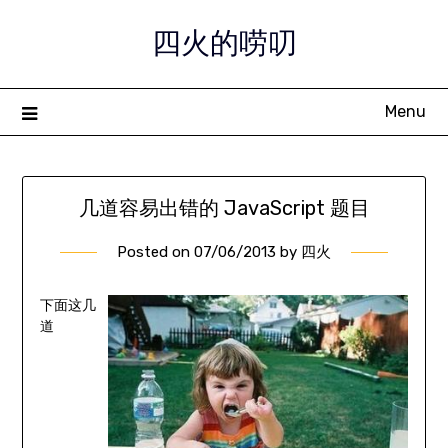
Skip
四火的唠叨
to
content
Menu
几道容易出错的 JavaScript 题目
Posted on
07/06/2013
by
四火
下面这几
道