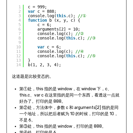
1
c = 999;
2
var
c = 888;
3
console.log(
this
.c); 
//①
4
function
b (x, y, c) {
5
c = 6;
6
arguments[2] = 10;
7
console.log(c); 
//②
8
console.log(
this
.c); 
//③
9
10
var
c = 6;
11
console.log(c); 
//④
12
console.log(
this
.c); 
//⑤
13
}
14
b(1, 2, 3, 4);
这道题是比较变态的。
第①处，this 指的是 window，在 window 下，c、
this.c、var c 在这里指的是同一个东西，看透这一点就
好办了。打印的是 888。
第②处，方法体中，参数 c 和 arguments[2] 指的是同
一个地址，所以把后者赋为 10 的时候，打印的是 10，
不是 6。
第③处，this 指的是 window，打印的是 888。
第④处，打印的是 6。