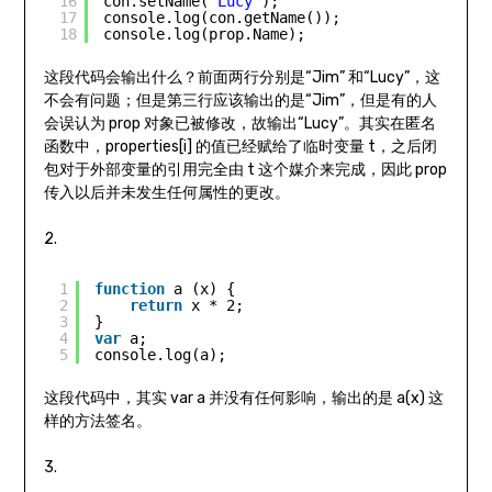
16
con.setName(
"Lucy"
);
17
console.log(con.getName());
18
console.log(prop.Name);
这段代码会输出什么？前面两行分别是“Jim” 和“Lucy”，这
不会有问题；但是第三行应该输出的是“Jim”，但是有的人
会误认为 prop 对象已被修改，故输出“Lucy”。其实在匿名
函数中，properties[i] 的值已经赋给了临时变量 t，之后闭
包对于外部变量的引用完全由 t 这个媒介来完成，因此 prop
传入以后并未发生任何属性的更改。
2.
1
function
a (x) {
2
return
x * 2;
3
}
4
var
a;
5
console.log(a);
这段代码中，其实 var a 并没有任何影响，输出的是 a(x) 这
样的方法签名。
3.