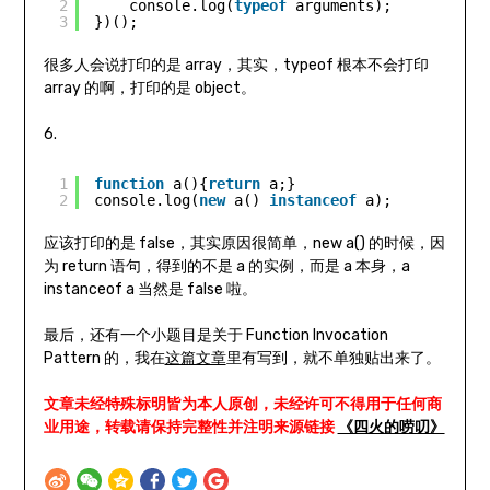
2
console.log(
typeof
arguments);
3
})();
很多人会说打印的是 array，其实，typeof 根本不会打印
array 的啊，打印的是 object。
6.
1
function
a(){
return
a;}
2
console.log(
new
a() 
instanceof
a);
应该打印的是 false，其实原因很简单，new a() 的时候，因
为 return 语句，得到的不是 a 的实例，而是 a 本身，a
instanceof a 当然是 false 啦。
最后，还有一个小题目是关于 Function Invocation
Pattern 的，我在
这篇文章
里有写到，就不单独贴出来了。
文章未经特殊标明皆为本人原创，未经许可不得用于任何商
业用途，转载请保持完整性并注明来源链接
《四火的唠叨》