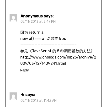
Anonymous
says:
07/11/2013 at 2:47 PM
因为 return a;
new a() === a
//结果 true
———————————————————-
参见《JavaScript 的 5 种调用函数的方法》
http://www.cnblogs.com/lhb25/archive/2
009/03/12/1409241.html
Reply
玉
says:
07/11/2013 at 11:42 AM