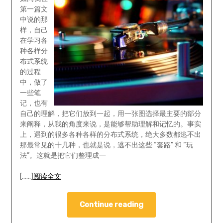
第一篇文
中说的那
样，自己
在学习各
种各样分
布式系统
的过程
中，做了
一些笔
记，也有
自己的理解，把它们放到一起，用一张图选择最主要的部分
来阐释，从我的角度来说，是能够帮助理解和记忆的。事实
上，遇到的很多各种各样的分布式系统，绝大多数都逃不出
那最常见的十几种，也就是说，逃不出这些 “套路” 和 “玩
法”。这就是把它们整理成一
[……]
阅读全文
Continue reading