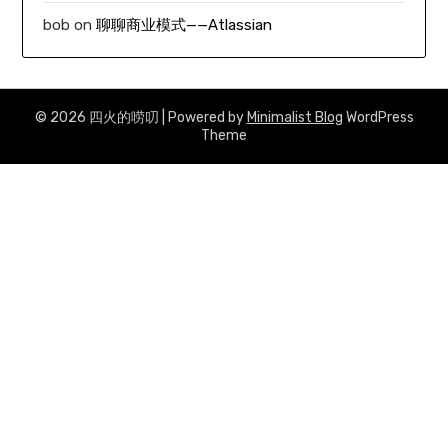
bob
on
聊聊商业模式——Atlassian
© 2026 四火的唠叨
| Powered by
Minimalist Blog
WordPress
Theme