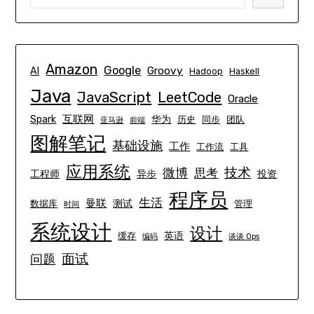
Amazon
Google
Groovy
AI
Hadoop
Haskell
Java
JavaScript
LeetCode
Oracle
互联网
Spark
华为
历史
同步
团队
亚马逊
前端
图解笔记
基础设施
工作
工作流
工具
应用系统
技术
微博
思考
工程师
异步
投资
程序员
生活
曼联
测试
数据库
管理
时间
系统设计
设计
英语
缓存
编码
谈谈 Ops
面试
问题