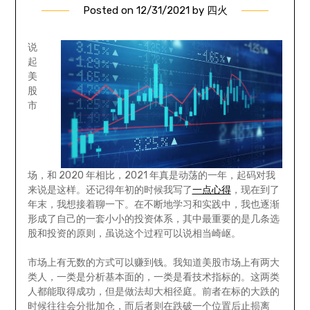
Posted on
12/31/2021
by
四火
说
起
美
股
市
场，和 2020 年相比，2021 年真是动荡的一年，起码对我
来说是这样。还记得年初的时候我写了
一点心得
，现在到了
年末，我想接着聊一下。在不断地学习和实践中，我也逐渐
形成了自己的一套小小的投资体系，其中最重要的是几条选
股和投资的原则，虽说这个过程可以说相当崎岖。
市场上有无数的方式可以赚到钱。我知道美股市场上有两大
类人，一类是分析基本面的，一类是看技术指标的。这两类
人都能取得成功，但是做法却大相径庭。前者在标的大跌的
时候往往会分批加仓，而后者则在跌破一个位置后止损离