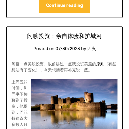
Continue reading
闲聊投资：亲自体验和护城河
Posted on
07/30/2023
by
四火
闲聊一点美股投资。以前讲过一点我投资美股的
原则
（有些
想法有了变化），今天想接着再补充说一些。
上周五的
时候，和
同事闲聊
聊到了投
资，他提
到，巴菲
特建议大
多数人只