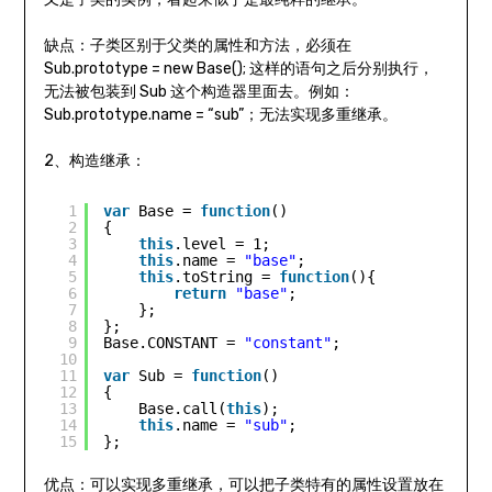
缺点：子类区别于父类的属性和方法，必须在
Sub.prototype = new Base(); 这样的语句之后分别执行，
无法被包装到 Sub 这个构造器里面去。例如：
Sub.prototype.name = “sub”；无法实现多重继承。
2、构造继承：
1
var
Base = 
function
()  
2
{  
3
this
.level = 1;  
4
this
.name = 
"base"
;  
5
this
.toString = 
function
(){  
6
return
"base"
;  
7
};  
8
};  
9
Base.CONSTANT = 
"constant"
;  
10
11
var
Sub = 
function
()  
12
{  
13
Base.call(
this
);  
14
this
.name = 
"sub"
;  
15
};
优点：可以实现多重继承，可以把子类特有的属性设置放在