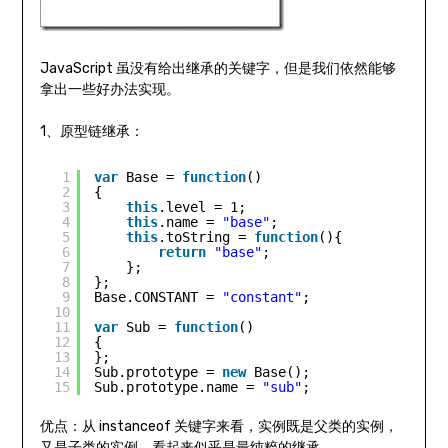
JavaScript 虽没有给出继承的关键字，但是我们依然能够
拿出一些好办法实现。
1、原型链继承：
1
var
Base = 
function
()  
2
{  
3
this
.level = 1;  
4
this
.name = 
"base"
;  
5
this
.toString = 
function
(){  
6
return
"base"
;  
7
};  
8
};  
9
Base.CONSTANT = 
"constant"
;  
10
11
var
Sub = 
function
()  
12
{  
13
};  
14
Sub.prototype = 
new
Base();  
15
Sub.prototype.name = 
"sub"
;
优点：从 instanceof 关键字来看，实例既是父类的实例，
又是子类的实例，看起来似乎是最纯粹的继承。