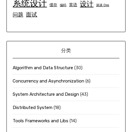
系统设计
设计
英语
缓存
编码
谈谈 Ops
面试
问题
分类
Algorithm and Data Structure
(30)
Concurrency and Asynchronization
(6)
System Architecture and Design
(43)
Distributed System
(18)
Tools Frameworks and Libs
(14)