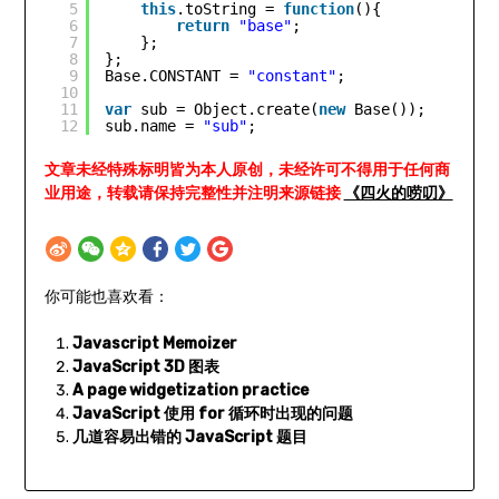
5
this
.toString = 
function
(){  
6
return
"base"
;  
7
};  
8
};  
9
Base.CONSTANT = 
"constant"
;  
10
11
var
sub = Object.create(
new
Base());  
12
sub.name = 
"sub"
;
文章未经特殊标明皆为本人原创，未经许可不得用于任何商
业用途，转载请保持完整性并注明来源链接
《四火的唠叨》
你可能也喜欢看：
Javascript Memoizer
JavaScript 3D 图表
A page widgetization practice
JavaScript 使用 for 循环时出现的问题
几道容易出错的 JavaScript 题目