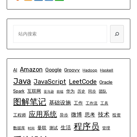
SEARCH
Amazon
Google
Groovy
AI
Hadoop
Haskell
Java
JavaScript
LeetCode
Oracle
互联网
Spark
华为
历史
同步
团队
亚马逊
前端
图解笔记
基础设施
工作
工作流
工具
应用系统
技术
微博
思考
工程师
异步
投资
程序员
生活
曼联
测试
数据库
管理
时间