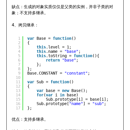
缺点：生成的对象实质仅仅是父类的实例，并非子类的对
象；不支持多继承。
4、拷贝继承：
1
var
Base = 
function
()  
2
{  
3
this
.level = 1;  
4
this
.name = 
"base"
;  
5
this
.toString = 
function
(){  
6
return
"base"
;  
7
};  
8
};  
9
Base.CONSTANT = 
"constant"
;  
10
11
var
Sub = 
function
()  
12
{  
13
var
base = 
new
Base();  
14
for
(
var
i 
in
base)  
15
Sub.prototype[i] = base[i];  
16
Sub.prototype[
"name"
] = 
"sub"
;  
17
};
优点：支持多继承。