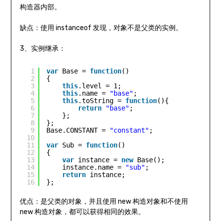
构造器内部。
缺点：使用 instanceof 发现，对象不是父类的实例。
3、实例继承：
1
var
Base = 
function
()  
2
{  
3
this
.level = 1;  
4
this
.name = 
"base"
;  
5
this
.toString = 
function
(){  
6
return
"base"
;  
7
};  
8
};  
9
Base.CONSTANT = 
"constant"
;  
10
11
var
Sub = 
function
()  
12
{  
13
var
instance = 
new
Base();  
14
instance.name = 
"sub"
;  
15
return
instance;  
16
};
优点：是父类的对象，并且使用 new 构造对象和不使用
new 构造对象，都可以获得相同的效果。