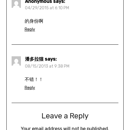
Anonymous
says:
04/29/2015 at 6:10 PM
的身份啊
Reply
潘多拉猫
says:
08/15/2013 at 9:38 PM
不错！！
Reply
Leave a Reply
Your email address will not be published.