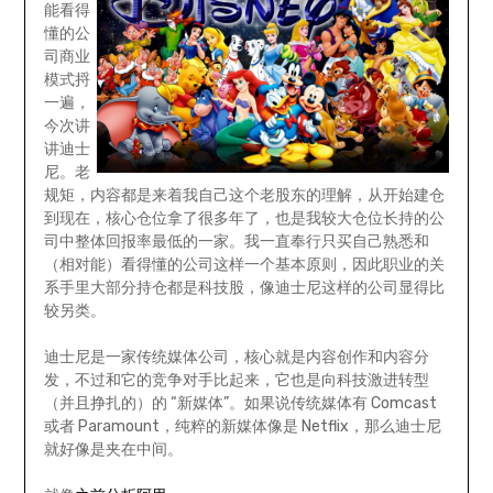
能看得
懂的公
司商业
模式捋
一遍，
今次讲
讲迪士
尼。老
规矩，内容都是来着我自己这个老股东的理解，从开始建仓
到现在，核心仓位拿了很多年了，也是我较大仓位长持的公
司中整体回报率最低的一家。我一直奉行只买自己熟悉和
（相对能）看得懂的公司这样一个基本原则，因此职业的关
系手里大部分持仓都是科技股，像迪士尼这样的公司显得比
较另类。
迪士尼是一家传统媒体公司，核心就是内容创作和内容分
发，不过和它的竞争对手比起来，它也是向科技激进转型
（并且挣扎的）的 “新媒体”。如果说传统媒体有 Comcast
或者 Paramount，纯粹的新媒体像是 Netflix，那么迪士尼
就好像是夹在中间。