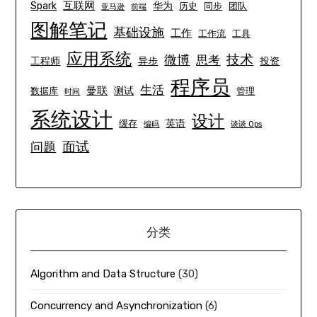
互联网
Spark
华为
历史
同步
团队
亚马逊
前端
图解笔记
基础设施
工作
工作流
工具
应用系统
技术
微博
思考
工程师
异步
投资
程序员
生活
曼联
测试
数据库
管理
时间
系统设计
设计
英语
缓存
编码
谈谈 Ops
面试
问题
分类
Algorithm and Data Structure
(30)
Concurrency and Asynchronization
(6)