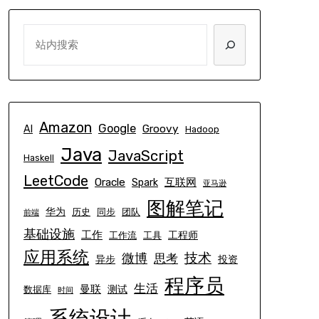
SEARCH
Amazon
Google
Groovy
AI
Hadoop
Java
JavaScript
Haskell
LeetCode
Oracle
互联网
Spark
亚马逊
图解笔记
华为
历史
同步
团队
前端
基础设施
工作
工程师
工作流
工具
应用系统
技术
微博
思考
异步
投资
程序员
生活
曼联
测试
数据库
时间
系统设计