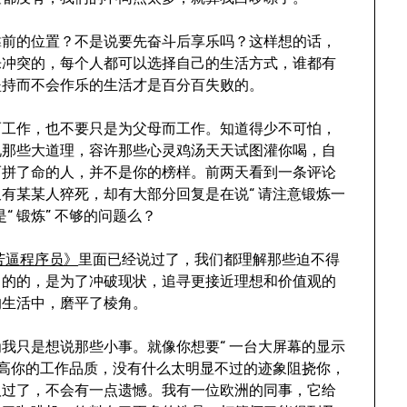
靠前的位置？不是说要先奋斗后享乐吗？这样想的话，
乐冲突的，每个人都可以选择自己的生活方式，谁都有
坚持而不会作乐的生活才是百分百失败的。
而工作，也不要只是为父母而工作。知道得少不可怕，
说那些大道理，容许那些心灵鸡汤天天试图灌你喝，自
而拼了命的人，并不是你的榜样。前两天看到一条评论
有某某人猝死，却有大部分回复是在说“ 请注意锻炼一
 锻炼” 不够的问题么？
苦逼程序员》
里面已经说过了，我们都理解那些迫不得
目的的，是为了冲破现状，追寻更接近理想和价值观的
的生活中，磨平了棱角。
我只是想说那些小事。就像你想要“ 一台大屏幕的显示
提高你的工作品质，没有什么太明显不过的迹象阻挠你，
取过了，不会有一点遗憾。我有一位欧洲的同事，它给