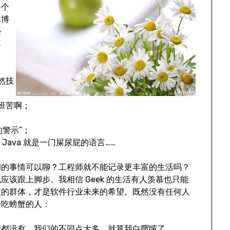
每个
术博
逊
事
：
然技
班苦啊；
的警示”；
逼，Java 就是一门屎尿屁的语言……
调的事情可以聊？工程师就不能记录更丰富的生活吗？
该跟上脚步。我相信 Geek 的生活有人羡慕也只能
大的群体，才是软件行业未来的希望。既然没有任何人
个吃螃蟹的人：
望都没有，我们的不同点太多，就算我白啰嗦了。