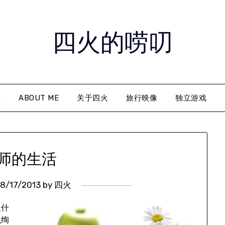
四火的唠叨
章
ABOUT ME
关于四火
旅行映像
独立游戏
师的生活
8/17/2013
by
四火
是什
么绚