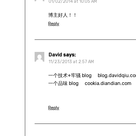
01/02/2014 at 10:05 AM
博主好人！！
Reply
David
says:
11/23/2013 at 2:57 AM
一个技术+牢骚 blog blog.davidqiu.c
一个品味 blog cookia.diandian.com
Reply