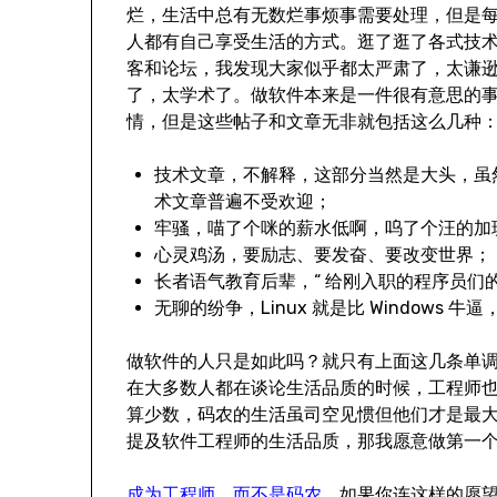
烂，生活中总有无数烂事烦事需要处理，但是
人都有自己享受生活的方式。逛了逛了各式技
客和论坛，我发现大家似乎都太严肃了，太谦
了，太学术了。做软件本来是一件很有意思的
情，但是这些帖子和文章无非就包括这么几种
技术文章，不解释，这部分当然是大头，虽
术文章普遍不受欢迎；
牢骚，喵了个咪的薪水低啊，呜了个汪的加
心灵鸡汤，要励志、要发奋、要改变世界；
长者语气教育后辈，“ 给刚入职的程序员们
无聊的纷争，Linux 就是比 Windows 牛
做软件的人只是如此吗？就只有上面这几条单
在大多数人都在谈论生活品质的时候，工程师也应
算少数，码农的生活虽司空见惯但他们才是最
提及软件工程师的生活品质，那我愿意做第一
成为工程师，而不是码农。
如果你连这样的愿