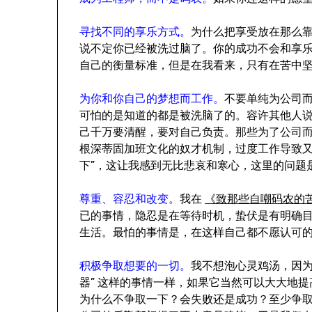
寻找不同的享乐方式。
为什么把享受放在那么
说不定你已经被洗过脑了。你的成功不会和享
自己的衡量标准，但是在我看来，只有在苦中
为你和你自己的梦想而工作。
不要单纯为公司
可怕的是知道的都是被洗脑了的。容许其他人
己千万要清醒，要对自己负责。那些为了公司
根深蒂固加班文化的奴才机制，过度工作导致又
下”，这让我感到无比悲哀和寒心，这里的问题是“
尊重、容忍和改变。
我在
《致那些自嘲码农的
已的事情，隐忍是在等待时机，蛰伏是有明确
生活。最怕的事情是，在这样自己都不愿认可
积极争取想要的一切。
我不想泡心灵鸡汤，因为
器” 这样的事情一样，如果它当然可以大大地
为什么不争取一下？会失败还是成功？至少争