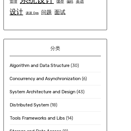
英语
管理
缓存
编码
设计
面试
问题
谈谈 Ops
分类
Algorithm and Data Structure
(30)
Concurrency and Asynchronization
(6)
System Architecture and Design
(43)
Distributed System
(18)
Tools Frameworks and Libs
(14)