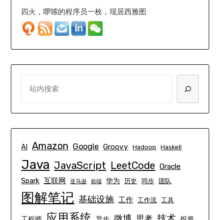
四火，啰嗦的程序员一枚，现居西雅图
SEARCH
Amazon
Google
Groovy
AI
Hadoop
Haskell
Java
JavaScript
LeetCode
Oracle
互联网
Spark
华为
历史
同步
团队
亚马逊
前端
图解笔记
基础设施
工作
工作流
工具
应用系统
技术
微博
思考
工程师
异步
投资