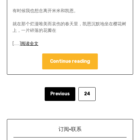
有时候我也想念离开米米和凯恩。
就在那个烂漫唯美而哀伤的春天里，凯恩沉默地坐在樱花树
上，一片碎落的花瓣在
[……]
阅读全文
Continue reading
Previous
24
订阅·联系