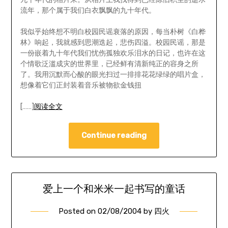
流年，那个属于我们白衣飘飘的九十年代。
我似乎始终想不明白校园民谣衰落的原因，每当朴树《白桦
林》响起，我就感到思潮迭起，悲伤四溢。校园民谣，那是
一份嵌着九十年代我们忧伤孤独欢乐泪水的日记，也许在这
个情歌泛滥成灾的世界里，已经鲜有清新纯正的容身之所
了。我用沉默而心酸的眼光扫过一排排花花绿绿的唱片盒，
想像着它们正封装着音乐被物欲金钱扭
[……]
阅读全文
Continue reading
爱上一个和米米一起书写的童话
Posted on
02/08/2004
by
四火