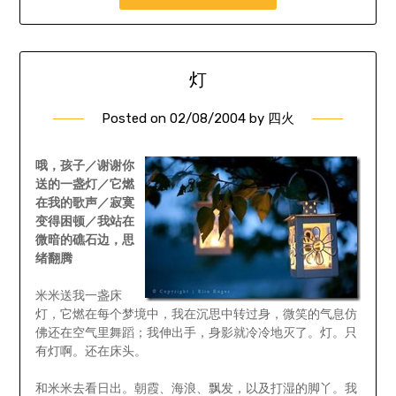
灯
Posted on
02/08/2004
by
四火
哦，孩子／谢谢你
送的一盏灯／它燃
在我的歌声／寂寞
变得困顿／我站在
微暗的礁石边，思
绪翻腾
米米送我一盏床
灯，它燃在每个梦境中，我在沉思中转过身，微笑的气息仿
佛还在空气里舞蹈；我伸出手，身影就冷冷地灭了。灯。只
有灯啊。还在床头。
和米米去看日出。朝霞、海浪、飘发，以及打湿的脚丫。我