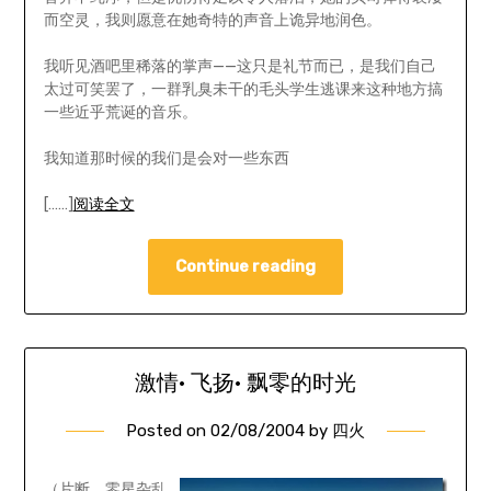
而空灵，我则愿意在她奇特的声音上诡异地润色。
我听见酒吧里稀落的掌声——这只是礼节而已，是我们自己
太过可笑罢了，一群乳臭未干的毛头学生逃课来这种地方搞
一些近乎荒诞的音乐。
我知道那时候的我们是会对一些东西
[……]
阅读全文
Continue reading
激情· 飞扬· 飘零的时光
Posted on
02/08/2004
by
四火
（片断，零星杂乱