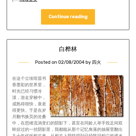
Continue reading
白桦林
Posted on
02/08/2004
by
四火
在这个尘埃喧嚣书
香墨彩的世界里，
时光已经习惯冷
漠，游走穿梭中，
成熟得很快，衰老
得更快。于是在岁
月翻书换页的沧桑
中，在思绪流淌变幻的阴影下，甚至在同龄人举手投足间双
眸掠过的一丝阴影里，我都能从那个记忆角落的抽屉里翻出
九十年代的相片来。从相片上我找得到已经陈旧积尘的逝水