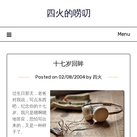
Skip
四火的唠叨
to
content
Menu
十七岁回眸
Posted on
02/08/2004
by
四火
过生日那天，老爸
对我说，写点东西
吧，纪念你的十七
岁。我只是嗯啊嗯
地答应，恐怕写出
来的，又是一种样
子了。