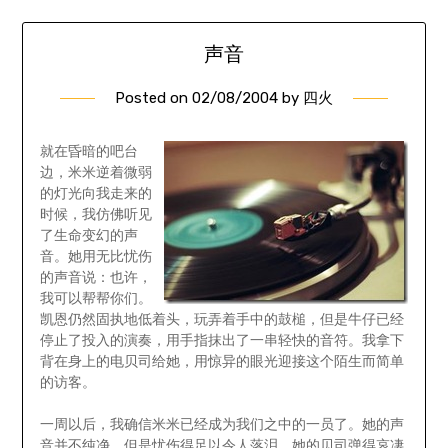
声音
Posted on
02/08/2004
by
四火
就在昏暗的吧台
边，米米逆着微弱
的灯光向我走来的
时候，我仿佛听见
了生命变幻的声
音。她用无比忧伤
的声音说：也许，
我可以帮帮你们。
凯恩仍然固执地低着头，玩弄着手中的鼓槌，但是牛仔已经
停止了投入的演奏，用手指抹出了一串轻快的音符。我拿下
背在身上的电贝司给她，用惊异的眼光迎接这个陌生而简单
的访客。
一周以后，我确信米米已经成为我们之中的一员了。她的声
音并不纯净，但是忧伤得足以令人落泪，她的贝司弹得哀凄