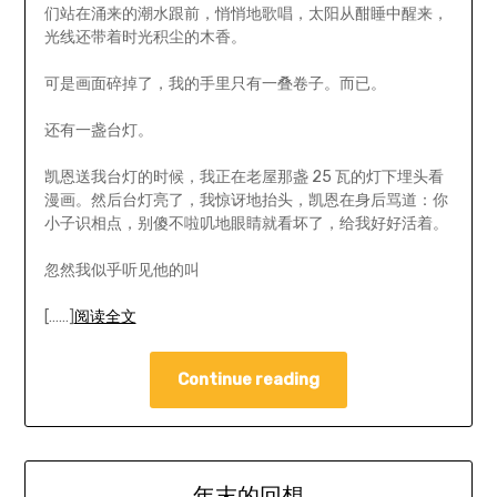
们站在涌来的潮水跟前，悄悄地歌唱，太阳从酣睡中醒来，
光线还带着时光积尘的木香。
可是画面碎掉了，我的手里只有一叠卷子。而已。
还有一盏台灯。
凯恩送我台灯的时候，我正在老屋那盏 25 瓦的灯下埋头看
漫画。然后台灯亮了，我惊讶地抬头，凯恩在身后骂道：你
小子识相点，别傻不啦叽地眼睛就看坏了，给我好好活着。
忽然我似乎听见他的叫
[……]
阅读全文
Continue reading
年末的回想