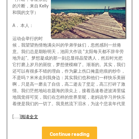
的片断，来自 Kelly
和我的文字）
A． 本人：
运动会举行的时
候，我望望热情饱满尖叫的学弟学妹们，忽然感到一丝倦
意。我们总是期盼明天，池田大作说 “太阳每天都不辞辛劳
地升起”。梦想凝成的那一刻总显得晶莹诱人，然后时光把
它打磨上岁月的斑纹，梦想便模糊了。渐渐的。其实，我们
还可以有很多不错的理由，作为蒙上伤口掩盖疤痕的纱巾，
不是吗？米米走到我身边：其实我们也和他们一样快乐美丽
啊，只是高一磨去了自信，高二逝去了坚定，高三打碎了激
情。我们茫然地站在题海的浪尖上，接着迅速卷进波涛里猛
地我觉得可笑，我们在怎样的世界里呢，老妈说学习并快乐
着便是我们的一切了。我竟然流下泪水，为这个悲哀年代里
[……]
阅读全文
Continue reading