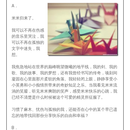
A．
米米归来了。
我可以不再在伤感
的音乐里哭泣，我
可以不再在孤独的
文字中迷失，我
想。
我焦急地站在世界的巅峰眺望微曦的地平线，我的剑、我的
歌、我的故事、我的梦想，还有我曾经书写的传奇，顷刻间
凝固在心里面那片柔软的角落。我轻轻闭上眼，静静享受小
小英勇和小小痴情所带来的奇妙知足之乐。当我看见米米流
淌的笑靥，听见米米爽朗的笑声，感受米米快乐的心跳，我
已经不清楚是什么时候被这个可爱的精灵所征服了。
习惯了麻木、忧伤与孤独的我，还能否在心中的某个早已遗
忘的地带找回那份分享快乐的自由和幸福？
B．