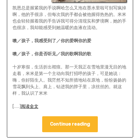
凯恩总是握紧我的手说啊哈怎么又泡在墨水里啦可别写疯掉
啊，他的手很凉，但每次我的手都会被他握得热热的。米米
也会轻轻握着我的手告诉我可得分清现实和梦境啊，她的手
也很凉，我却能感受到她温暖的血液在流动。
噢／孩子，我感受到了／你的爱啊你的爱
噢／孩子，你是否听见／我的歌啊我的歌
十岁寒假，生活折出褶痕。那一天我正在雪地里漫无目的地
走着，米米是第一个主动向我打招呼的孩子，可是她说：
嗨，你好陌生人。我茫然不知所措地站在原地，纷纷扬扬的
雪花飘到头上、肩上，钻进我的脖子里，凉丝丝的。就这
样，我认识了米米
[……]
阅读全文
Continue reading