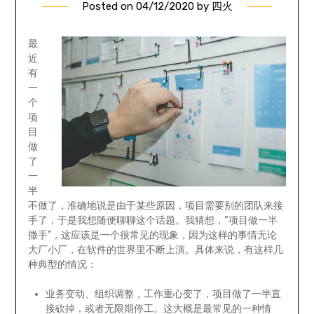
Posted on
04/12/2020
by
四火
最
近
有
一
个
项
目
做
了
一
半
不做了，准确地说是由于某些原因，项目需要别的团队来接
手了，于是我想随便聊聊这个话题。我猜想，“项目做一半
撒手”，这应该是一个很常见的现象，因为这样的事情无论
大厂小厂，在软件的世界里不断上演。具体来说，有这样几
种典型的情况：
业务变动、组织调整，工作重心变了，项目做了一半直
接砍掉，或者无限期停工。这大概是最常见的一种情