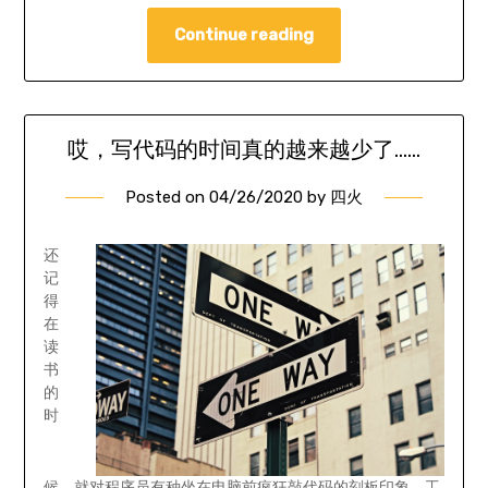
Continue reading
哎，写代码的时间真的越来越少了……
Posted on
04/26/2020
by
四火
还
记
得
在
读
书
的
时
候，就对程序员有种坐在电脑前疯狂敲代码的刻板印象。工