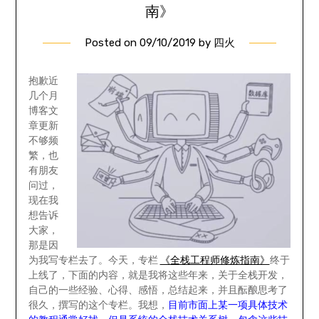
南》
Posted on
09/10/2019
by
四火
抱歉近
几个月
博客文
章更新
不够频
繁，也
有朋友
问过，
现在我
想告诉
大家，
那是因
为我写专栏去了。今天，专栏
《全栈工程师修炼指南》
终于
上线了，下面的内容，就是我将这些年来，关于全栈开发，
自己的一些经验、心得、感悟，总结起来，并且酝酿思考了
很久，撰写的这个专栏。我想，
目前市面上某一项具体技术