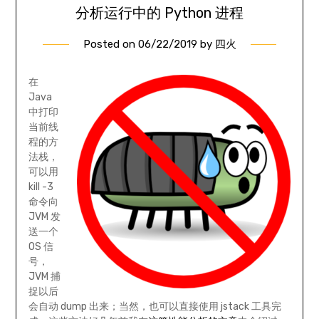
分析运行中的 Python 进程
Posted on
06/22/2019
by
四火
在
Java
中打印
当前线
程的方
法栈，
可以用
kill -3
命令向
JVM 发
送一个
OS 信
号，
JVM 捕
捉以后
会自动 dump 出来；当然，也可以直接使用 jstack 工具完